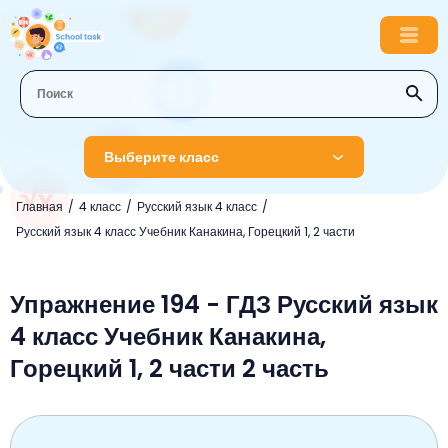
Выберите класс
Главная
4 класс
Русский язык 4 класс
1 класс
Русский язык 4 класс Учебник Канакина, Горецкий 1, 2 части
Английский язык
2 класс
Русский язык
Упражнение 194 - ГДЗ Русский язык
Математика
3 класс
4 класс Учебник Канакина,
Литературное чтение
Английский язык
Музыка
4 класс
Горецкий 1, 2 части 2 часть
Окружающий мир
Информатика
Окружающий мир
Английский язык
5 класс
Математика
Литературное чтение
Русский язык
Русский язык
ОБЖ
6 класс