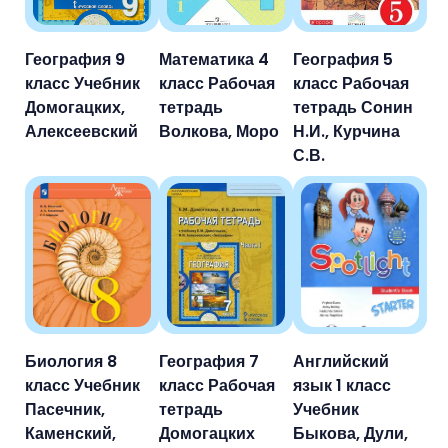
География 9
Математика 4
География 5
класс Учебник
класс Рабочая
класс Рабочая
Домогацких,
тетрадь
тетрадь Сонин
Алексеевский
Волкова, Моро
Н.И., Курчина
С.В.
Биология 8
География 7
Английский
класс Учебник
класс Рабочая
язык 1 класс
Пасечник,
тетрадь
Учебник
Каменский,
Домогацких
Быкова, Дули,