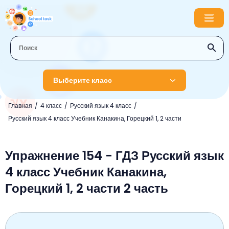
Выберите класс
Главная
4 класс
Русский язык 4 класс
1 класс
Русский язык 4 класс Учебник Канакина, Горецкий 1, 2 части
Английский язык
2 класс
Русский язык
Упражнение 154 - ГДЗ Русский язык
Математика
3 класс
4 класс Учебник Канакина,
Литературное чтение
Английский язык
Музыка
4 класс
Горецкий 1, 2 части 2 часть
Окружающий мир
Информатика
Окружающий мир
Английский язык
5 класс
Математика
Литературное чтение
Русский язык
Русский язык
ОБЖ
6 класс