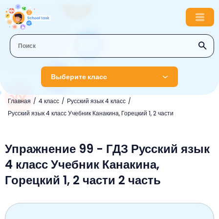
Выберите класс
Главная
4 класс
Русский язык 4 класс
1 класс
Русский язык 4 класс Учебник Канакина, Горецкий 1, 2 части
Английский язык
2 класс
Русский язык
Упражнение 99 - ГДЗ Русский язык
Математика
3 класс
4 класс Учебник Канакина,
Литературное чтение
Английский язык
Музыка
4 класс
Горецкий 1, 2 части 2 часть
Окружающий мир
Информатика
Окружающий мир
Английский язык
5 класс
Математика
Литературное чтение
Русский язык
Русский язык
ОБЖ
6 класс