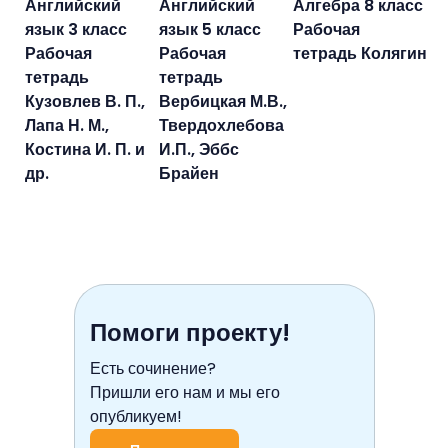
Английский
Английский
Алгебра 8 класс
язык 3 класс
язык 5 класс
Рабочая
Рабочая
Рабочая
тетрадь Колягин
тетрадь
тетрадь
Кузовлев В. П.,
Вербицкая М.В.,
Лапа Н. М.,
Твердохлебова
Костина И. П. и
И.П., Эббс
др.
Брайен
Помоги проекту!
Есть сочинение?
Пришли его нам и мы его
опубликуем!