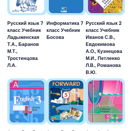
Русский язык 7
Информатика 7
Русский язык 2
класс Учебник
класс Учебник
класс Учебник
Ладыженская
Босова
Иванов С.В.,
Т.А., Баранов
Евдокимова
М.Т.,
А.О., Кузнецова
Тростенцова
М.И., Петленко
Л.А.
Л.В., Романова
В.Ю.