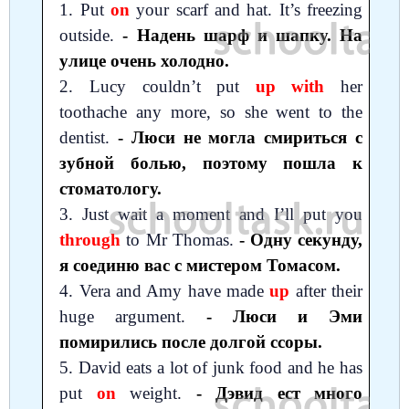
1. Put
on
your scarf and hat. It’s freezing
Немецкий язык
География
Биология
История
outside.
- Надень шарф и шапку. На
улице очень холодно.
История
Технология
ОБЖ
2. Lucy couldn’t put
up with
her
География
toothache any more, so she went to the
dentist.
- Люси не могла смириться с
зубной болью, поэтому пошла к
стоматологу.
3. Just wait a moment and I’ll put you
through
to Mr Thomas.
- Одну секунду,
я соединю вас с мистером Томасом.
4. Vera and Amy have made
up
after their
huge argument.
- Люси и Эми
помирились после долгой ссоры.
5. David eats a lot of junk food and he has
put
on
weight.
- Дэвид ест много