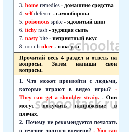
3.
home
remedies
- домашние средства
4.
self
defence
- самооборона
5.
poisonous
spike
- ядовитый шип
6.
itchy
rash
- зудящая сыпь
7.
nasty
bite
- неприятный вкус
8. mouth
ulcer
- язва рта
Прочитай весь 4 раздел и ответь на
вопросы. Затем напиши свои
вопросы.
1. Что может произойти с людьми,
которые играют в видео игры?
-
They can get a shoulder strain.
- Они
могут получить напряжение в
плечах.
2. Почему не рекомендуется печатать
в течение долгого времени?
- You can