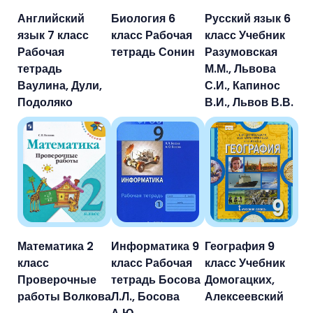
Английский
Биология 6
Русский язык 6
язык 7 класс
класс Рабочая
класс Учебник
Рабочая
тетрадь Сонин
Разумовская
тетрадь
М.М., Львова
Ваулина, Дули,
С.И., Капинос
Подоляко
В.И., Львов В.В.
Математика 2
Информатика 9
География 9
класс
класс Рабочая
класс Учебник
Проверочные
тетрадь Босова
Домогацких,
работы Волкова
Л.Л., Босова
Алексеевский