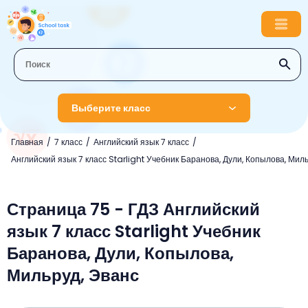
Выберите класс
Главная
7 класс
Английский язык 7 класс
1 класс
Английский язык 7 класс Starlight Учебник Баранова, Дули, Копылова, Мил
Английский язык
2 класс
Русский язык
Страница 75 - ГДЗ Английский
Математика
3 класс
язык 7 класс Starlight Учебник
Литературное чтение
Английский язык
Музыка
4 класс
Баранова, Дули, Копылова,
Окружающий мир
Информатика
Окружающий мир
Английский язык
5 класс
Мильруд, Эванс
Математика
Литературное чтение
Русский язык
Русский язык
ОБЖ
6 класс