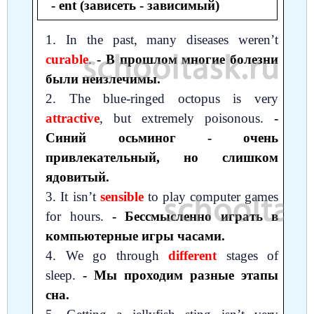
- ent (зависеть - зависимый)
1. In the past, many diseases weren’t
curable
.
- В прошлом многие болезни
были неизлечимы.
2. The blue-ringed octopus is very
attractive
, but extremely poisonous.
-
Синий осьминог - очень
привлекательный, но слишком
ядовитый.
3. It isn’t
sensible
to play computer games
for hours.
- Бессмысленно играть в
компьютерные игры часами.
4. We go through
different
stages of
sleep.
- Мы проходим разные этапы
сна.