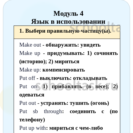
Окружающий мир
Английский язык
Окружающий мир
Технология
Биология
7 класс
Модуль 4
Русский язык
Информатика
Математика
Математика
Немецкий язык
Немецкий язык
8 класс
Язык в использовании
Музыка
Литературное чтение
Информатика
1. Выбери правильную частицу(ы).
Русский язык
Литература
Алгебра
География
9 класс
Математика
Литературное чтение
Английский язык
Математика
Русский язык
Make out
- обнаружить: увидеть
История
Биология
10 класс
Make up
- придумывать: 1) сочинять
Музыка
Обществознание
Английский язык
Обществознание
Химия
Обществознание
Физика
11 класс
(историю); 2) мириться
История
Русский язык
Физика
Физика
Make up:
компенсировать
Физика
Химия
Физика
Put off
- выключать: откладывать
География
Обществознание
Английский язык
Русский язык
Информатика
Русский язык
Химия
Put on:
1) прибавлять (в весе); 2)
Литература
Информатика
Информатика
Английский язык
Английский язык
одеваться
Put out
- устранять: тушить (огонь)
Биология
История
Биология
Алгебра
Алгебра
Put sb through
: соединить с (по
Музыка
География
Геометрия
Обществознание
Русский язык
телефону)
Put up with
: мириться с чем-либо
Информатика
Литература
Информатика
Химия