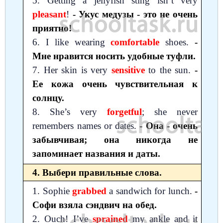
5. Getting a jellyfish sting isn’t very
pleasant
!
- Укус медузы - это не очень
приятно!
6. I like wearing
comfortable
shoes.
-
Мне нравится носить удобные туфли.
7. Her skin is very
sensitive
to the sun.
-
Ее кожа очень чувствительная к
солнцу.
8. She’s very
forgetful
; she never
remembers names or dates.
- Она - очень
забывчивая; она никогда не
запоминает названия и даты.
4. Выбери правильные слова.
1. Sophie
grabbed
a sandwich for lunch.
-
Софи взяла сэндвич на обед.
2. Ouch! I’ve
sprained
my ankle and it