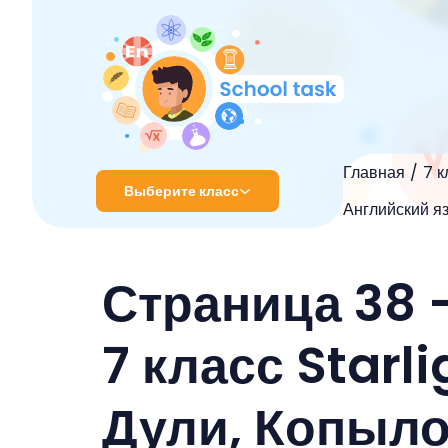
Главная
7 к
Выберите класс
Английский яз
1 класс
Страница 38 
2 класс
3 класс
7 класс Starl
4 класс
Дули, Копыло
5 класс