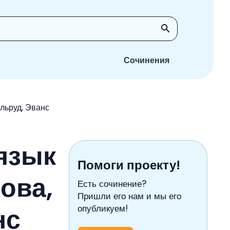
Сочинения
ильруд, Эванс
язык
Помоги проекту!
нова,
Есть сочинение?
Пришли его нам и мы его
нс
опубликуем!