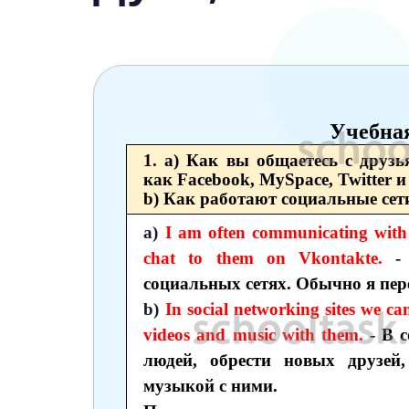
6 класс
7 класс
8 класс
9 класс
Учебна
1. а) Как вы общаетесь с друзь
10 класс
как Facebook, MySpace, Twitter и 
b) Как работают социальные сет
11 класс
a)
I am often communicating with m
chat to them on Vkontakte.
- 
социальных сетях. Обычно я пер
b)
In social networking sites we ca
videos and music with them.
- В 
людей, обрести новых друзей
музыкой с ними.