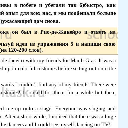
ивы в побеге и убегали так 6)быстро, как
й опыт для всех нас, и мы пообещали больше
 8)ужасающий дом снова.
пока он был в Рио-де-Жанейро и ответь на
ользуй идеи из упражнения 5 и напиши свою
на 120-200 слов).
 de Janeiro with my friends for Mardi Gras. It was a
d up in colorful costumes before setting out onto the
rwards I couldn’t find any of my friends. There were
costumes! I looked for them for a while but then,
.
led me up onto a stage! Everyone was singing and
. After a short while, I noticed that there was a huge
l the dancers and I could see myself dancing on TV!