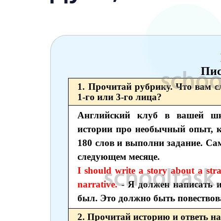
6 класс
7 класс
8 класс
9 класс
Пис
1. Прочитай рубрику. Что вам с
10 класс
1-го или 3-го лица?
11 класс
Английский клуб в вашей шк
истории про необычный опыт, 
180 слов и выполни задание. Са
следующем месяце.
I should write a story about a stra
narrative.
- Я должен написать 
был. Это должно быть повествова
2. Прочитай историю и ответь н