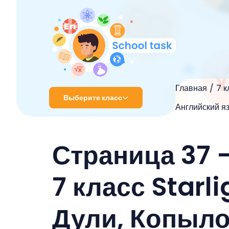
Главная
7 к
Выберите класс
Английский яз
1 класс
Страница 37 
2 класс
3 класс
7 класс Starl
4 класс
Дули, Копыло
5 класс