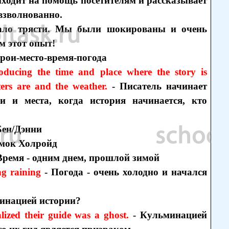
риходит на помощь посетителям и рассказывает
 взволнованно.
стало трясти. Мы были шокированы и очень
м этот опыт!
ерои-место-время-погода
roducing the time and place where the story is
ers are and the weather.
- Писатель начинает
и и места, когда история начинается, кто
Бен/Дэнни
Замок Холройд
 Время - одним днем, прошлой зимой
ng raining
- Погода - очень холодно и начался
минацией истории?
lized their guide was a ghost.
- Кульминацией