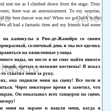
and met me as I climbed down from the stage. They
ment, there was an announcement. To my surprise,
 and the best dancer was me! When we got back to the
 We all had a fantastic time and my friends had some
л на каникулы в Рио-де-Жанейро со своим
рекрасный, солнечный день и мы все оделись
тправиться на оживленные улицы.
много воды, но после я не смог найти никого
о людей, одетых в похожие костюмы! Я искал
-то схватил меня за руку.
их, она подняли меня на сцену! Все пели и
ситься. Через некоторое время я заметил, что
кран. Он показывал всех танцоров на сцене,
визору!
ли меня на экране и нашли меня, когда я