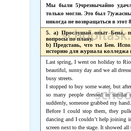
Мы были 5)чрезвычайно удачл
только могли. Это был 7)ужасны
никогда не возвращаться в этот
5. а) Прослушай опыт Бена, 
вопросы по плану.
b) Представь, что ты Бен. Исп
историю для журнала колледжа (
Last spring, I went on holiday to Rio
beautiful, sunny day and we all dresse
busy streets.
I stopped to buy some water, but afte
so many people dressed in similar 
suddenly, someone grabbed my hand
Before I could stop them, they pul
dancing and I couldn’t help joining in
screen next to the stage. It showed al