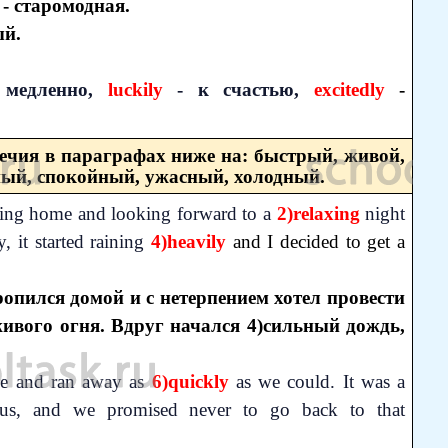
- старомодная.
ый.
медленно,
luckily
- к счастью,
excitedly
-
ечия в параграфах ниже на: быстрый, живой,
ый, спокойный, ужасный, холодный.
ying home and looking forward to a
2)relaxing
night
, it started raining
4)heavily
and I decided to get a
ропился домой и с нетерпением хотел провести
ивого огня. Вдруг начался 4)сильный дождь,
pe and ran away as
6)quickly
as we could. It was a
 us, and we promised never to go back to that