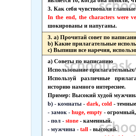
является то, когда она поняли, ч
3. Как себя чувствовали главные
In the end, the characters were v
шокированы и напуганы.
3. а) Прочитай совет по написан
b) Какие прилагательные исполь
c) Выпиши все наречия, использ
а) Советы по написанию
Использование прилагательных
Используй различные прилаг
историю намного интереснее.
Пример: Высокий худой мужчина
b) - комнаты -
dark, cold
- темные
- замок -
huge, empty
- огромный,
- пол -
stone
- каменный.
- мужчина -
tall
- высокий.