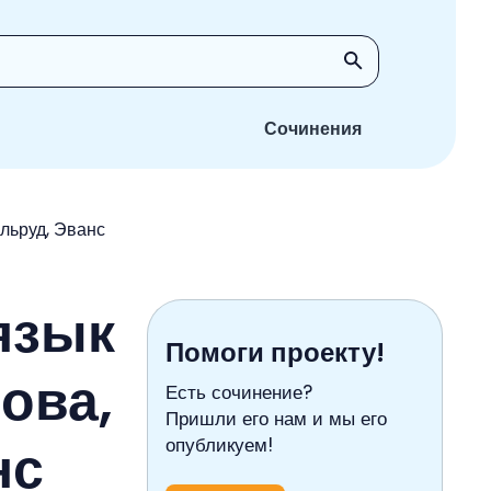
Сочинения
ильруд, Эванс
язык
Помоги проекту!
нова,
Есть сочинение?
Пришли его нам и мы его
нс
опубликуем!