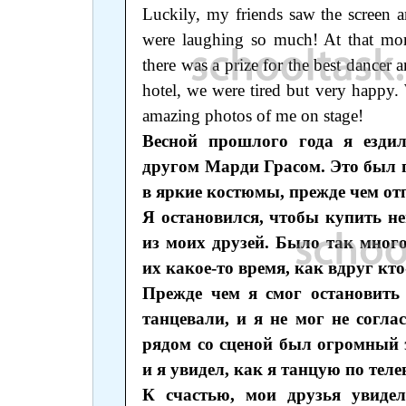
Luckily, my friends saw the screen 
were laughing so much! At that mo
there was a prize for the best dancer
hotel, we were tired but very happy.
amazing photos of me on stage!
Весной прошлого года я езди
другом Марди Грасом. Это был п
в яркие костюмы, прежде чем о
Я остановился, чтобы купить не
из моих друзей. Было так мног
их какое-то время, как вдруг кто
Прежде чем я смог остановить 
танцевали, и я не мог не согла
рядом со сценой был огромный э
и я увидел, как я танцую по теле
К счастью, мои друзья увиде