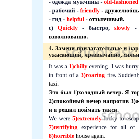
- одежда мужчины -
old-fashioned
- рабочий -
friendly
- дружелюбн
- гид -
helpful
- отзывчивый.
с)
Quickly
- быстро,
slowly
- 
взволнованно.
4. Замени прилагательные и нар
ужасающий, чрезвычайно, сильн
It was a
1)chilly
evening. I was hurr
in front of a
3)roaring
fire. Suddenly
taxi.
Это был 1)холодный вечер. Я то
2)спокойный вечер напротив 3)ж
и я решил поймать такси.
We were
5)extremely
lucky to esca
7)terrifying
experience for all of
8)horrible
house again.