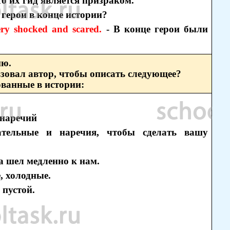
то их гид является призраком.
 герои в конце истории?
ery shocked and scared.
- В конце герои были
ию.
зовал автор, чтобы описать следующее?
ованные в истории:
/наречий
ательные и наречия, чтобы сделать вашу
 шел медленно к нам.
, холодные.
 пустой.