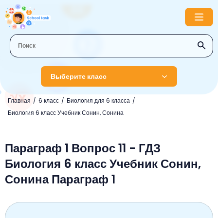
Выберите класс
Главная
6 класс
Биология для 6 класса
1 класс
Биология 6 класс Учебник Сонин, Сонина
Английский язык
2 класс
Русский язык
Параграф 1 Вопрос 11 - ГДЗ
Математика
3 класс
Биология 6 класс Учебник Сонин,
Литературное чтение
Английский язык
Музыка
4 класс
Сонина Параграф 1
Окружающий мир
Информатика
Окружающий мир
Английский язык
5 класс
Математика
Литературное чтение
Русский язык
Русский язык
ОБЖ
6 класс