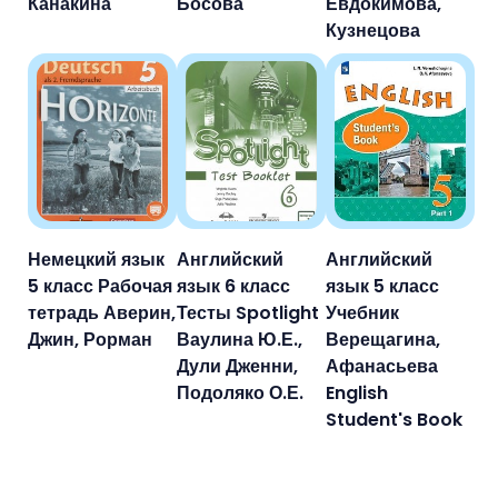
Канакина
Босова
Евдокимова,
Кузнецова
Немецкий язык
Английский
Английский
5 класс Рабочая
язык 6 класс
язык 5 класс
тетрадь Аверин,
Тесты Spotlight
Учебник
Джин, Рорман
Ваулина Ю.Е.,
Верещагина,
Дули Дженни,
Афанасьева
Подоляко О.Е.
English
Student's Book