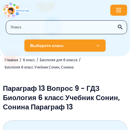
Выберите класс
Главная
6 класс
Биология для 6 класса
1 класс
Биология 6 класс Учебник Сонин, Сонина
Английский язык
2 класс
Русский язык
Параграф 13 Вопрос 9 - ГДЗ
Математика
3 класс
Биология 6 класс Учебник Сонин,
Литературное чтение
Английский язык
Музыка
4 класс
Сонина Параграф 13
Окружающий мир
Информатика
Окружающий мир
Английский язык
5 класс
Математика
Литературное чтение
Русский язык
Русский язык
ОБЖ
6 класс