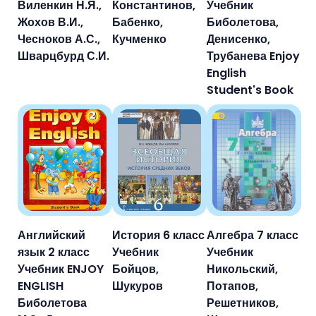
Виленкин Н.Я.,
Константинов,
Учебник
Жохов В.И.,
Бабенко,
Биболетова,
Чесноков А.С.,
Кучменко
Денисенко,
Шварцбурд С.И.
Трубанева Enjoy
English
Student's Book
Английский
История 6 класс
Алгебра 7 класс
язык 2 класс
Учебник
Учебник
Учебник ENJOY
Бойцов,
Никольский,
ENGLISH
Шукуров
Потапов,
Биболетова
Решетников,