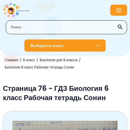
Выберите класс
Главная
6 класс
Биология для 6 класса
1 класс
Биология 6 класс Рабочая тетрадь Сонин
Английский язык
2 класс
Русский язык
Страница 76 - ГДЗ Биология 6
Математика
3 класс
класс Рабочая тетрадь Сонин
Литературное чтение
Английский язык
Музыка
4 класс
Окружающий мир
Информатика
Окружающий мир
Английский язык
5 класс
Математика
Литературное чтение
Русский язык
Русский язык
ОБЖ
6 класс