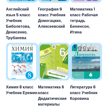
Английский
География 9
Математика 1
язык 5 класс
класс Учебник
класс Рабочая
Учебник
Домогацких,
тетрадь
Биболетова,
Алексеевский
Бененсон,
Денисенко,
Итина
Трубанева
Химия 8 класс
Математика 6
Литература 6
Учебник Еремин
класс
класс Учебник
Дидактические
Коровина
материалы