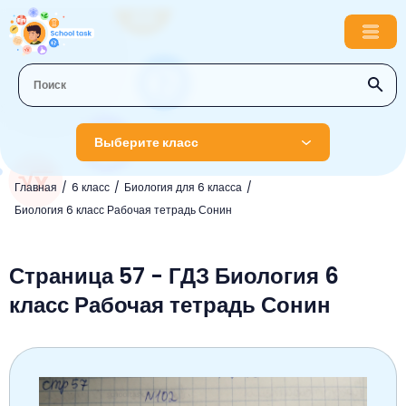
Выберите класс
Главная
6 класс
Биология для 6 класса
1 класс
Биология 6 класс Рабочая тетрадь Сонин
Английский язык
2 класс
Русский язык
Страница 57 - ГДЗ Биология 6
Математика
3 класс
класс Рабочая тетрадь Сонин
Литературное чтение
Английский язык
Музыка
4 класс
Окружающий мир
Информатика
Окружающий мир
Английский язык
5 класс
Математика
Литературное чтение
Русский язык
Русский язык
ОБЖ
6 класс