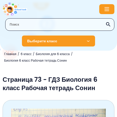
Выберите класс
Главная
6 класс
Биология для 6 класса
1 класс
Биология 6 класс Рабочая тетрадь Сонин
Английский язык
2 класс
Русский язык
Страница 73 - ГДЗ Биология 6
Математика
3 класс
класс Рабочая тетрадь Сонин
Литературное чтение
Английский язык
Музыка
4 класс
Окружающий мир
Информатика
Окружающий мир
Английский язык
5 класс
Математика
Литературное чтение
Русский язык
Русский язык
ОБЖ
6 класс