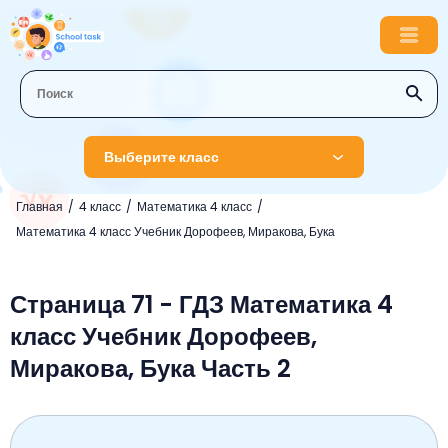
Выберите класс
Главная
4 класс
Математика 4 класс
1 класс
Математика 4 класс Учебник Дорофеев, Миракова, Бука
Английский язык
2 класс
Русский язык
Страница 71 - ГДЗ Математика 4
Математика
3 класс
класс Учебник Дорофеев,
Литературное чтение
Английский язык
Музыка
4 класс
Миракова, Бука Часть 2
Окружающий мир
Информатика
Окружающий мир
Английский язык
5 класс
Математика
Литературное чтение
Русский язык
Русский язык
ОБЖ
6 класс