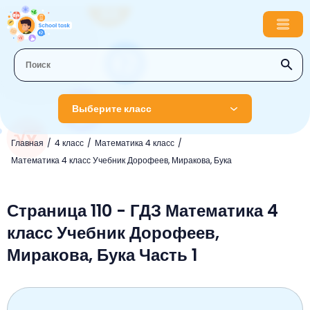
Выберите класс
Главная
4 класс
Математика 4 класс
1 класс
Математика 4 класс Учебник Дорофеев, Миракова, Бука
Английский язык
2 класс
Русский язык
Страница 110 - ГДЗ Математика 4
Математика
3 класс
класс Учебник Дорофеев,
Литературное чтение
Английский язык
Музыка
4 класс
Миракова, Бука Часть 1
Окружающий мир
Информатика
Окружающий мир
Английский язык
5 класс
Математика
Литературное чтение
Русский язык
Русский язык
ОБЖ
6 класс