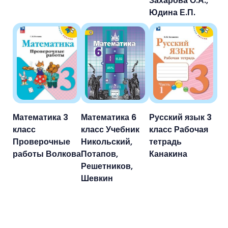
Захарова О.А.,
Юдина Е.П.
Математика 3
Математика 6
Русский язык 3
класс
класс Учебник
класс Рабочая
Проверочные
Никольский,
тетрадь
работы Волкова
Потапов,
Канакина
Решетников,
Шевкин