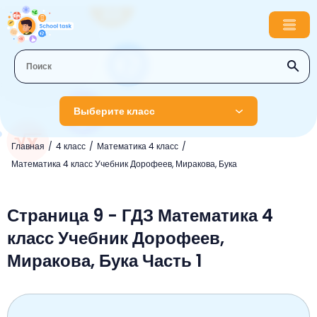
Выберите класс
Главная
4 класс
Математика 4 класс
1 класс
Математика 4 класс Учебник Дорофеев, Миракова, Бука
Английский язык
2 класс
Русский язык
Страница 9 - ГДЗ Математика 4
Математика
3 класс
класс Учебник Дорофеев,
Литературное чтение
Английский язык
Музыка
4 класс
Миракова, Бука Часть 1
Окружающий мир
Информатика
Окружающий мир
Английский язык
5 класс
Математика
Литературное чтение
Русский язык
Русский язык
ОБЖ
6 класс