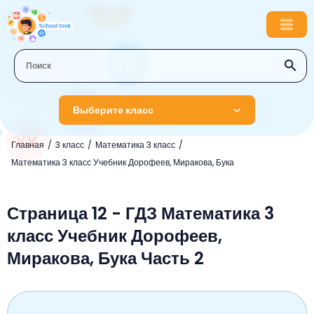
Выберите класс
Главная
3 класс
Математика 3 класс
1 класс
Математика 3 класс Учебник Дорофеев, Миракова, Бука
Английский язык
2 класс
Русский язык
Страница 12 - ГДЗ Математика 3
Математика
3 класс
класс Учебник Дорофеев,
Литературное чтение
Английский язык
Музыка
4 класс
Миракова, Бука Часть 2
Окружающий мир
Информатика
Окружающий мир
Английский язык
5 класс
Математика
Литературное чтение
Русский язык
Русский язык
ОБЖ
6 класс