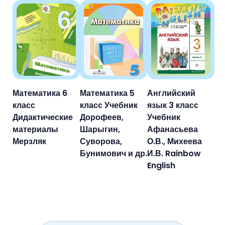
Математика 6
Математика 5
Английский
класс
класс Учебник
язык 3 класс
Дидактические
Дорофеев,
Учебник
материалы
Шарыгин,
Афанасьева
Мерзляк
Суворова,
О.В., Михеева
Бунимович и др.
И.В. Rainbow
English