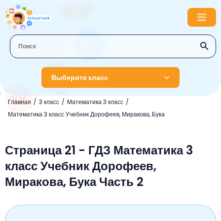
Выберите класс
Главная
3 класс
Математика 3 класс
1 класс
Математика 3 класс Учебник Дорофеев, Миракова, Бука
Английский язык
2 класс
Русский язык
Страница 21 - ГДЗ Математика 3
Математика
3 класс
класс Учебник Дорофеев,
Литературное чтение
Английский язык
Музыка
4 класс
Миракова, Бука Часть 2
Окружающий мир
Информатика
Окружающий мир
Английский язык
5 класс
Математика
Литературное чтение
Русский язык
Русский язык
ОБЖ
6 класс