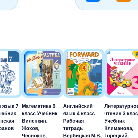
 язык 7
Математика 6
Английский
Литературно
чебник
класс Учебник
язык 4 класс
чтение 3 кла
нская
Виленкин,
Рабочая
Учебник
аранов
Жохов,
тетрадь
Климанова,
Чесноков,
Вербицкая М.В.,
Горецкий,