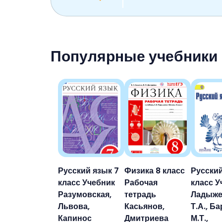
Популярные учебники
Русский язык 7
Физика 8 класс
Русский
класс Учебник
Рабочая
класс У
Разумовская,
тетрадь
Ладыже
Львова,
Касьянов,
Т.А., Б
Капинос
Дмитриева
М.Т.,