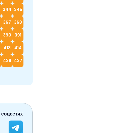
3
344
345
367
368
390
391
413
414
5
436
437
 соцсетях