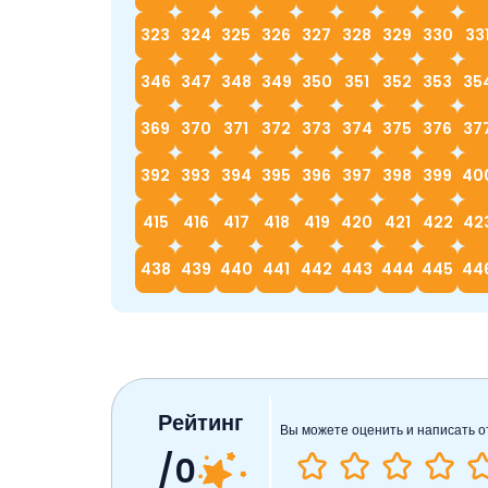
323
324
325
326
327
328
329
330
33
346
347
348
349
350
351
352
353
35
369
370
371
372
373
374
375
376
37
392
393
394
395
396
397
398
399
40
415
416
417
418
419
420
421
422
42
438
439
440
441
442
443
444
445
44
Рейтинг
Вы можете оценить и написать о
/0