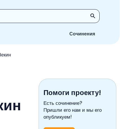
Сочинения
Чекин
Помоги проекту!
кин
Есть сочинение?
Пришли его нам и мы его
опубликуем!