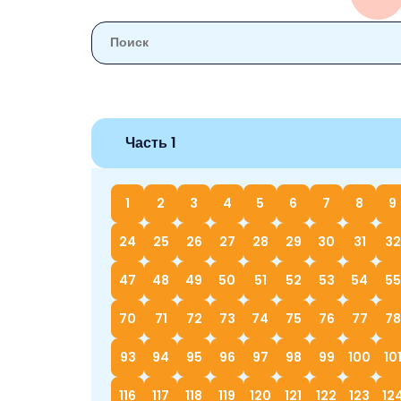
Часть 1
1
2
3
4
5
6
7
8
9
24
25
26
27
28
29
30
31
32
47
48
49
50
51
52
53
54
55
70
71
72
73
74
75
76
77
78
93
94
95
96
97
98
99
100
10
116
117
118
119
120
121
122
123
12