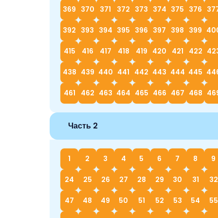
369
370
371
372
373
374
375
376
37
392
393
394
395
396
397
398
399
40
415
416
417
418
419
420
421
422
42
438
439
440
441
442
443
444
445
44
461
462
463
464
465
466
467
468
46
Часть 2
1
2
3
4
5
6
7
8
9
24
25
26
27
28
29
30
31
32
47
48
49
50
51
52
53
54
55