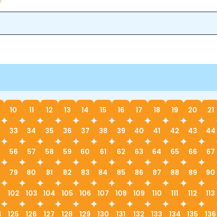
10
11
12
13
14
15
16
17
18
19
20
21
33
34
35
36
37
38
39
40
41
42
43
44
56
57
58
59
60
61
62
63
64
65
66
67
79
80
81
82
83
84
85
86
87
88
89
90
1
102
103
104
105
106
107
108
109
110
111
112
113
4
125
126
127
128
129
130
131
132
133
134
135
136