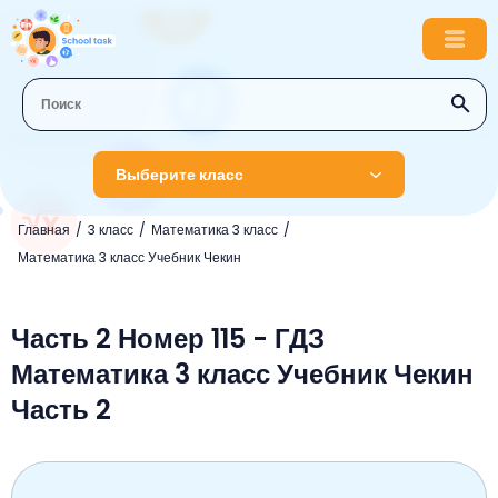
Выберите класс
Главная
3 класс
Математика 3 класс
1 класс
Математика 3 класс Учебник Чекин
Английский язык
2 класс
Русский язык
Часть 2 Номер 115 - ГДЗ
Математика
3 класс
Математика 3 класс Учебник Чекин
Литературное чтение
Английский язык
Музыка
4 класс
Часть 2
Окружающий мир
Информатика
Окружающий мир
Английский язык
5 класс
Математика
Литературное чтение
Русский язык
Русский язык
ОБЖ
6 класс