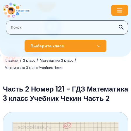
Выберите класс
Главная
3 класс
Математика 3 класс
1 класс
Математика 3 класс Учебник Чекин
Английский язык
2 класс
Русский язык
Часть 2 Номер 121 - ГДЗ Математика
Математика
3 класс
3 класс Учебник Чекин Часть 2
Литературное чтение
Английский язык
Музыка
4 класс
Окружающий мир
Информатика
Окружающий мир
Английский язык
5 класс
Математика
Литературное чтение
Русский язык
Русский язык
ОБЖ
6 класс