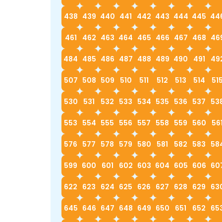
438
439
440
441
442
443
444
445
44
461
462
463
464
465
466
467
468
46
484
485
486
487
488
489
490
491
49
507
508
509
510
511
512
513
514
51
530
531
532
533
534
535
536
537
53
553
554
555
556
557
558
559
560
56
576
577
578
579
580
581
582
583
58
599
600
601
602
603
604
605
606
60
622
623
624
625
626
627
628
629
63
645
646
647
648
649
650
651
652
65