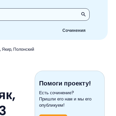
Сочинения
, Якир, Полонский
Помоги проекту!
як,
Есть сочинение?
Пришли его нам и мы его
3
опубликуем!