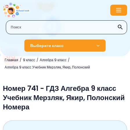
Выберите класс
Главная
9 класс
Алгебра 9 класс
1 класс
Алгебра 9 класс Учебник Мерзляк, Якир, Полонский
Английский язык
2 класс
Русский язык
Номер 741 - ГДЗ Алгебра 9 класс
Математика
3 класс
Учебник Мерзляк, Якир, Полонский
Литературное чтение
Английский язык
Музыка
4 класс
Номера
Окружающий мир
Информатика
Окружающий мир
Английский язык
5 класс
Математика
Литературное чтение
Русский язык
Русский язык
ОБЖ
6 класс