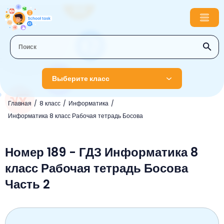
Выберите класс
Главная
8 класс
Информатика
1 класс
Информатика 8 класс Рабочая тетрадь Босова
Английский язык
2 класс
Русский язык
Номер 189 - ГДЗ Информатика 8
Математика
3 класс
класс Рабочая тетрадь Босова
Литературное чтение
Английский язык
Музыка
4 класс
Часть 2
Окружающий мир
Информатика
Окружающий мир
Английский язык
5 класс
Математика
Литературное чтение
Русский язык
Русский язык
ОБЖ
6 класс