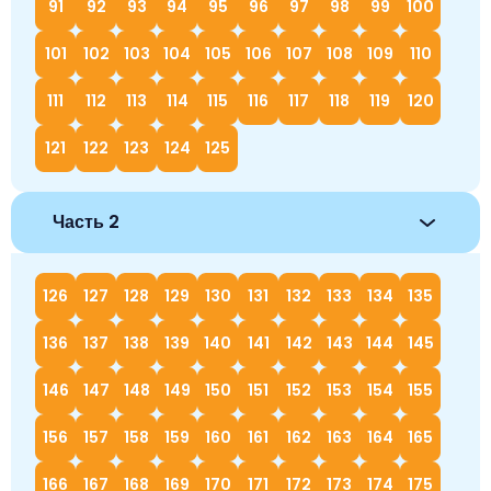
91
92
93
94
95
96
97
98
99
100
101
102
103
104
105
106
107
108
109
110
111
112
113
114
115
116
117
118
119
120
121
122
123
124
125
Часть 2
126
127
128
129
130
131
132
133
134
135
136
137
138
139
140
141
142
143
144
145
146
147
148
149
150
151
152
153
154
155
156
157
158
159
160
161
162
163
164
165
166
167
168
169
170
171
172
173
174
175