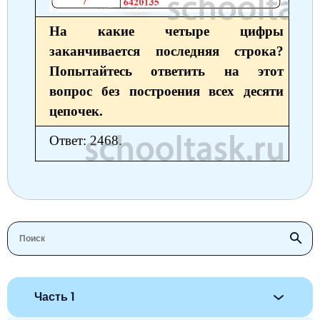
Немецкий язык
География
Биология
История
Ha какие четыре цифры
История
заканчивается последняя строка?
Технология
ОБЖ
Попытайтесь ответить на этот
География
вопрос без построения всех десяти
цепочек.
Ответ: 2468.
Часть 1