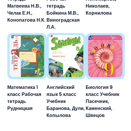
Матвеева Н.В.,
тетрадь
Николаев,
Челак Е.Н.,
Бойкина М.В.,
Корнилова
Конопатова Н.К.
Виноградская
Л.А.
Математика 1
Английский
Биология 9
класс Рабочая
язык 5 класс
класс Учебник
тетрадь
Учебник
Пасечник,
Рудницкая
Баранова, Дули,
Каменский,
Копылова
Швецов