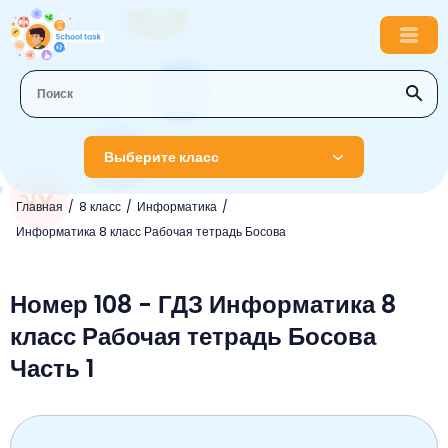
Выберите класс
Главная
8 класс
Информатика
1 класс
Информатика 8 класс Рабочая тетрадь Босова
Английский язык
2 класс
Русский язык
Номер 108 - ГДЗ Информатика 8
Математика
3 класс
класс Рабочая тетрадь Босова
Литературное чтение
Английский язык
Музыка
4 класс
Часть 1
Окружающий мир
Информатика
Окружающий мир
Английский язык
5 класс
Математика
Литературное чтение
Русский язык
Русский язык
ОБЖ
6 класс