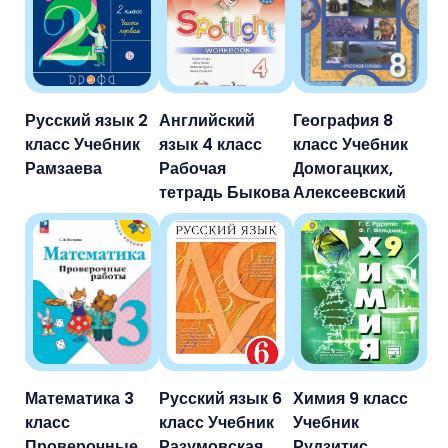
Русский язык 2
Английский
География 8
класс Учебник
язык 4 класс
класс Учебник
Рамзаева
Рабочая
Домогацких,
тетрадь Быкова
Алексеевский
Математика 3
Русский язык 6
Химия 9 класс
класс
класс Учебник
Учебник
Проверочные
Разумовская
Рудзитис,