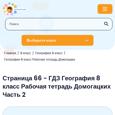
Выберите класс
Главная
8 класс
География 8 класс
1 класс
География 8 класс Рабочая тетрадь Домогацких
Английский язык
2 класс
Русский язык
Страница 66 - ГДЗ География 8
Математика
3 класс
класс Рабочая тетрадь Домогацких
Литературное чтение
Английский язык
Музыка
4 класс
Часть 2
Окружающий мир
Информатика
Окружающий мир
Английский язык
5 класс
Математика
Литературное чтение
Русский язык
Русский язык
ОБЖ
6 класс