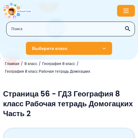
Выберите класс
Главная
8 класс
География 8 класс
1 класс
География 8 класс Рабочая тетрадь Домогацких
Английский язык
2 класс
Русский язык
Страница 56 - ГДЗ География 8
Математика
3 класс
класс Рабочая тетрадь Домогацких
Литературное чтение
Английский язык
Музыка
4 класс
Часть 2
Окружающий мир
Информатика
Окружающий мир
Английский язык
5 класс
Математика
Литературное чтение
Русский язык
Русский язык
ОБЖ
6 класс