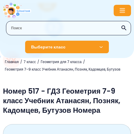
Выберите класс
Главная
7 класс
Геометрия для 7 класса
1 класс
Геометрия 7-9 класс Учебник Атанасян, Позняк, Кадомцев, Бутузов
Английский язык
2 класс
Русский язык
Номер 517 - ГДЗ Геометрия 7-9
Математика
3 класс
класс Учебник Атанасян, Позняк,
Литературное чтение
Английский язык
Музыка
4 класс
Кадомцев, Бутузов Номера
Окружающий мир
Информатика
Окружающий мир
Английский язык
5 класс
Математика
Литературное чтение
Русский язык
Русский язык
ОБЖ
6 класс