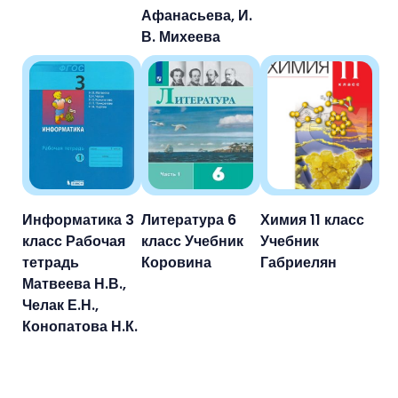
Афанасьева, И.
В. Михеева
Информатика 3
Литература 6
Химия 11 класс
класс Рабочая
класс Учебник
Учебник
тетрадь
Коровина
Габриелян
Матвеева Н.В.,
Челак Е.Н.,
Конопатова Н.К.