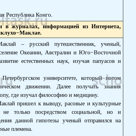
ая Республика Конго.
ми в журналах, информацией из Интернета,
иклухо−Маклае.
аклай – русский путешественник, ученый,
население Океании, Австралии и Юго−Восточной
звитие естественных наук, изучая папуасов и
 Петербургском университете, который потом
енческом движении. Далее получать знания
пу, где изучал философию и медицину.
аклай пришел к выводу, расовые и культурные
 не только посредством социальной, но и
ения данной гипотезы ученый отправился на
тные племена.