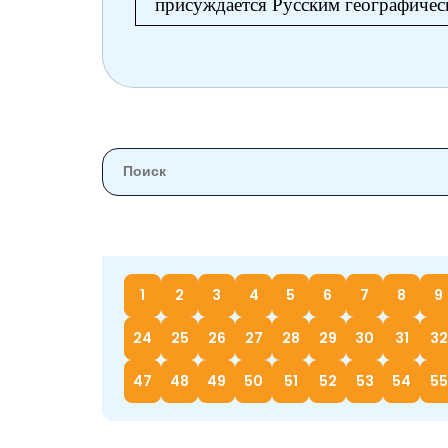
присуждается Русским географичес
1
2
3
4
5
6
7
8
9
24
25
26
27
28
29
30
31
32
47
48
49
50
51
52
53
54
55