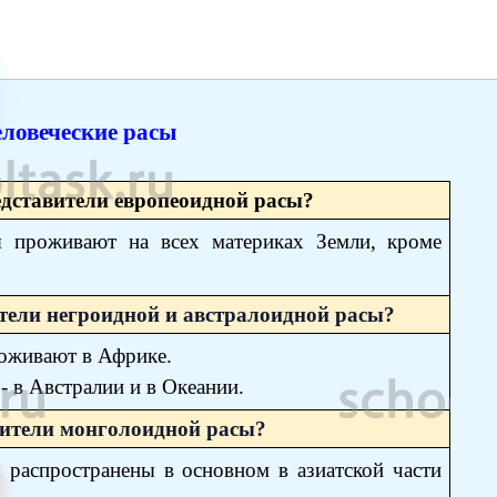
еловеческие расы
едставители европеоидной расы?
ы проживают на всех материках Земли, кроме
ители негроидной и австралоидной расы?
оживают в Африке.
- в Австралии и в Океании.
авители монголоидной расы?
 распространены в основном в азиатской части