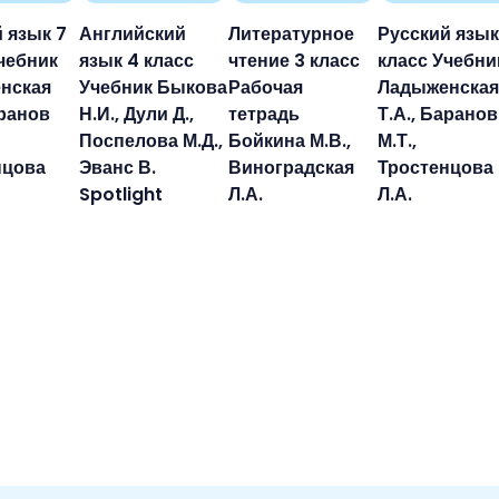
 язык 7
Английский
Литературное
Русский язык
чебник
язык 4 класс
чтение 3 класс
класс Учебни
нская
Учебник Быкова
Рабочая
Ладыженская
аранов
Н.И., Дули Д.,
тетрадь
Т.А., Баранов
Поспелова М.Д.,
Бойкина М.В.,
М.Т.,
нцова
Эванс В.
Виноградская
Тростенцова
Spotlight
Л.А.
Л.А.