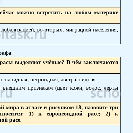
сейчас можно встретить на любом материке
лобализацией, во-вторых, миграцией населения,
графа
е расы выделяют учёные? В чём заключаются
голоидная, негроидная, австралоидная.
о внешним признакам (цвет кожи, волос, черты
й мира в атласе и рисунком 18, назовите три
тносится: 1) к европеоидной расе; 2) к
ой расе.