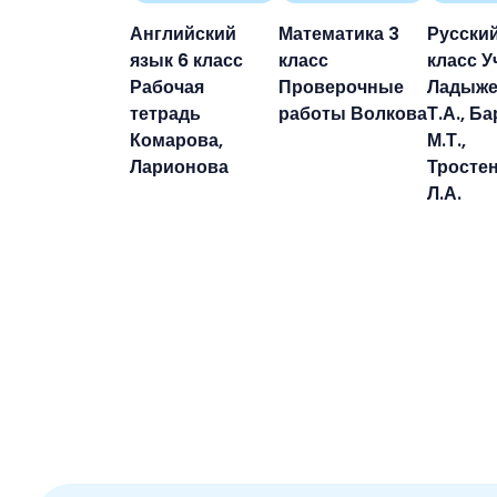
Английский
Математика 3
Русский
язык 6 класс
класс
класс У
Рабочая
Проверочные
Ладыже
тетрадь
работы Волкова
Т.А., Б
Комарова,
М.Т.,
Ларионова
Тросте
Л.А.