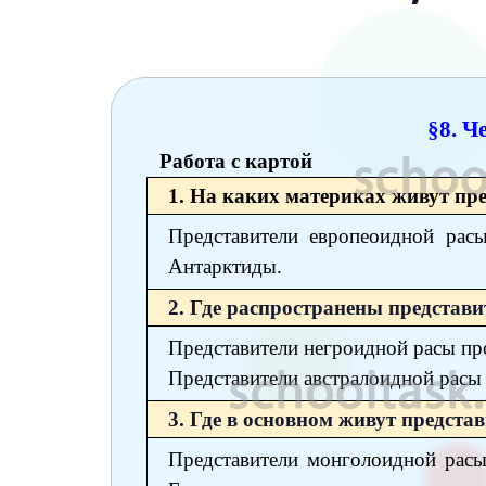
6 класс
7 класс
8 класс
§8. Ч
9 класс
Работа с картой
10 класс
1. На каких материках живут пр
Представители европеоидной рас
11 класс
Антарктиды.
2. Где распространены представ
Представители негроидной расы пр
Представители австралоидной расы 
3. Где в основном живут предст
Представители монголоидной расы