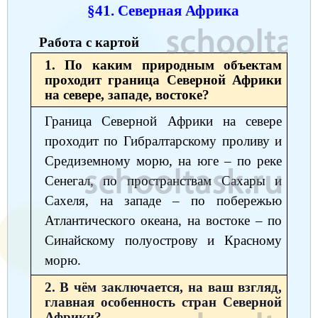
§41. Северная Африка
Окружающий мир
Английский язык
Окружающий мир
Технология
Биология
7 класс
Русский язык
Информатика
Работа с картой
Математика
Математика
Немецкий язык
Немецкий язык
8 класс
1. По каким природным объектам
Музыка
Литературное чтение
Информатика
Русский язык
Литература
Алгебра
География
9 класс
проходит граница Северной Африки
на севере, западе, востоке?
Математика
Литературное чтение
Английский язык
Математика
Русский язык
История
Биология
10 класс
Граница Северной Африки на севере
Музыка
Обществознание
Английский язык
Обществознание
Химия
Обществознание
Физика
11 класс
проходит по Гибралтарскому проливу и
Средиземному морю, на юге – по реке
История
Русский язык
Физика
Физика
Физика
Химия
Физика
Сенегал, по пространствам Сахары и
География
Обществознание
Английский язык
Русский язык
Информатика
Русский язык
Химия
Сахеля, на западе – по побережью
Литература
Атлантического океана, на востоке – по
Информатика
Информатика
Английский язык
Английский язык
Синайскому полуострову и Красному
Биология
История
Биология
Алгебра
Алгебра
морю.
Музыка
География
Геометрия
Обществознание
Русский язык
2. В чём заключается, на ваш взгляд,
главная особенность стран Северной
Информатика
Литература
Информатика
Химия
Африки?