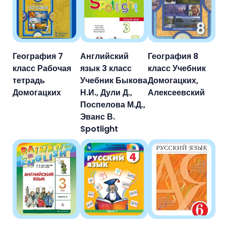
География 7
Английский
География 8
класс Рабочая
язык 3 класс
класс Учебник
тетрадь
Учебник Быкова
Домогацких,
Домогацких
Н.И., Дули Д.,
Алексеевский
Поспелова М.Д.,
Эванс В.
Spotlight