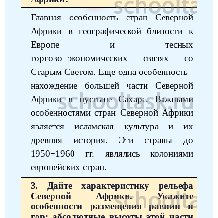
Немецкий язык
География
Биология
История
Главная особенность стран Северной
Африки в географической близости к
История
Технология
ОБЖ
Европе и тесных
География
торгово−экономических связях со
Старым Светом. Еще одна особенность -
нахождение большей части Северной
Африки в пустыне Сахара. Важными
особенностями стран Северной Африки
является исламская культура и их
древняя история. Эти страны до
1950−1960 гг. являлись колониями
европейских стран.
3. Дайте характеристику рельефа
Северной Африки. Укажите
особенности размещения равнин и
гор; абсолютные высоты этой части