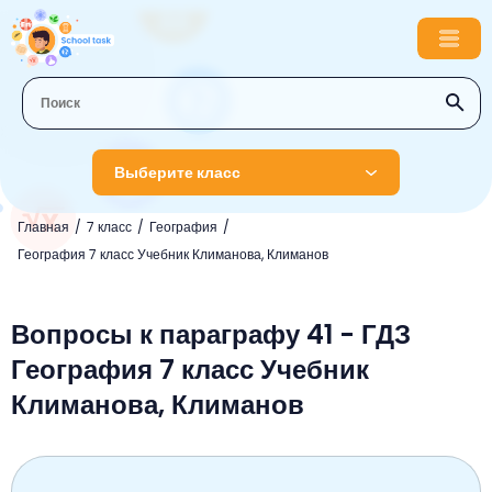
Выберите класс
Главная
7 класс
География
1 класс
География 7 класс Учебник Климанова, Климанов
Английский язык
2 класс
Русский язык
Вопросы к параграфу 41 - ГДЗ
Математика
3 класс
География 7 класс Учебник
Литературное чтение
Английский язык
Музыка
4 класс
Климанова, Климанов
Окружающий мир
Информатика
Окружающий мир
Английский язык
5 класс
Математика
Литературное чтение
Русский язык
Русский язык
ОБЖ
6 класс