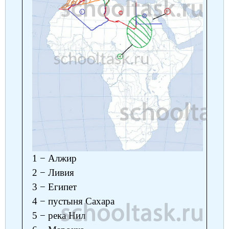
1 − Алжир
2 − Ливия
3 − Египет
4 − пустыня Сахара
5 − река Нил