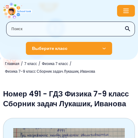
Выберите класс
Главная
7 класс
Физика 7 класс
1 класс
Физика 7-9 класс Сборник задач Лукашик, Иванова
Английский язык
2 класс
Русский язык
Номер 491 - ГДЗ Физика 7-9 класс
Математика
3 класс
Сборник задач Лукашик, Иванова
Литературное чтение
Английский язык
Музыка
4 класс
Окружающий мир
Информатика
Окружающий мир
Английский язык
5 класс
Математика
Литературное чтение
Русский язык
Русский язык
ОБЖ
6 класс