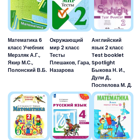
Математика 6
Окружающий
Английский
класс Учебник
мир 2 класс
язык 2 класс
Мерзляк А.Г.,
Тесты
Test booklet
Якир М.С.,
Плешаков, Гара,
Spotlight
Полонский В.Б.
Назарова
Быкова Н. И.,
Дули Д.,
Поспелова М. Д.