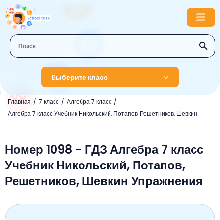
Выберите класс
Главная
7 класс
Алгебра 7 класс
1 класс
Алгебра 7 класс Учебник Никольский, Потапов, Решетников, Шевкин
Английский язык
2 класс
Русский язык
Номер 1098 - ГДЗ Алгебра 7 класс
Математика
3 класс
Учебник Никольский, Потапов,
Литературное чтение
Английский язык
Музыка
4 класс
Решетников, Шевкин Упражнения
Окружающий мир
Информатика
Окружающий мир
Английский язык
5 класс
Математика
Литературное чтение
Русский язык
Русский язык
ОБЖ
6 класс