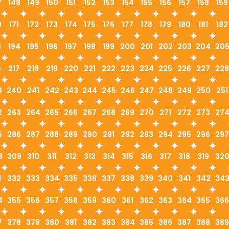
7
148
149
150
151
152
153
154
155
156
157
158
159
0
171
172
173
174
175
176
177
178
179
180
181
182
3
194
195
196
197
198
199
200
201
202
203
204
20
6
217
218
219
220
221
222
223
224
225
226
227
228
9
240
241
242
243
244
245
246
247
248
249
250
251
2
263
264
265
266
267
268
269
270
271
272
273
27
5
286
287
288
289
290
291
292
293
294
295
296
297
8
309
310
311
312
313
314
315
316
317
318
319
32
1
332
333
334
335
336
337
338
339
340
341
342
34
4
355
356
357
358
359
360
361
362
363
364
365
366
7
378
379
380
381
382
383
384
385
386
387
388
389