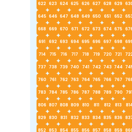
622
623
624
625
626
627
628
629
63
645
646
647
648
649
650
651
652
65
668
669
670
671
672
673
674
675
67
691
692
693
694
695
696
697
698
69
714
715
716
717
718
719
720
721
72
737
738
739
740
741
742
743
744
74
760
761
762
763
764
765
766
767
76
783
784
785
786
787
788
789
790
79
806
807
808
809
810
811
812
813
81
829
830
831
832
833
834
835
836
83
852
853
854
855
856
857
858
859
86