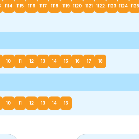
3
1114
1115
1116
1117
1118
1119
1120
1121
1122
1123
1124
112
10
11
12
13
14
15
16
17
18
10
11
12
13
14
15