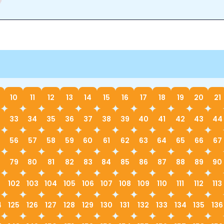
10
11
12
13
14
15
16
17
18
19
20
21
33
34
35
36
37
38
39
40
41
42
43
44
56
57
58
59
60
61
62
63
64
65
66
67
79
80
81
82
83
84
85
86
87
88
89
90
1
102
103
104
105
106
107
108
109
110
111
112
113
4
125
126
127
128
129
130
131
132
133
134
135
136