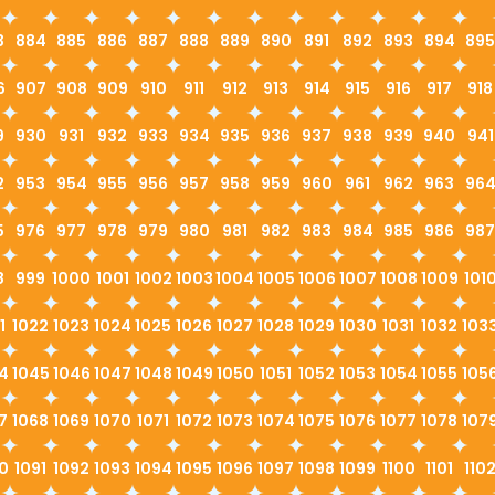
3
884
885
886
887
888
889
890
891
892
893
894
895
6
907
908
909
910
911
912
913
914
915
916
917
918
9
930
931
932
933
934
935
936
937
938
939
940
941
2
953
954
955
956
957
958
959
960
961
962
963
96
5
976
977
978
979
980
981
982
983
984
985
986
987
8
999
1000
1001
1002
1003
1004
1005
1006
1007
1008
1009
101
1
1022
1023
1024
1025
1026
1027
1028
1029
1030
1031
1032
103
4
1045
1046
1047
1048
1049
1050
1051
1052
1053
1054
1055
105
7
1068
1069
1070
1071
1072
1073
1074
1075
1076
1077
1078
107
0
1091
1092
1093
1094
1095
1096
1097
1098
1099
1100
1101
110