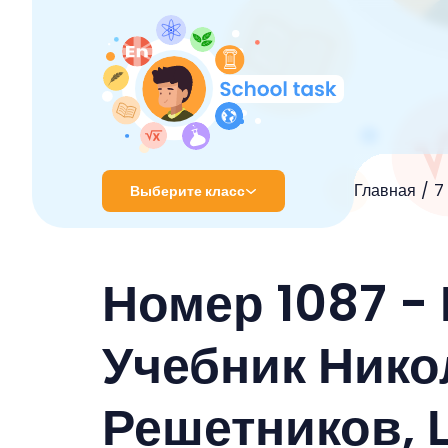
Главная
7
Выберите класс
1 класс
Номер 1087 - 
2 класс
3 класс
Учебник Нико
4 класс
Решетников, 
5 класс