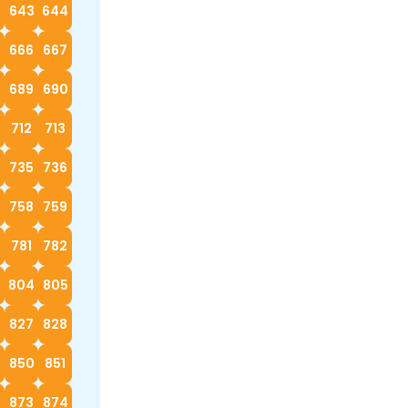
2
643
644
666
667
689
690
712
713
4
735
736
758
759
0
781
782
3
804
805
827
828
9
850
851
873
874