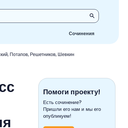
Сочинения
ский, Потапов, Решетников, Шевкин
сс
Помоги проекту!
Есть сочинение?
Пришли его нам и мы его
ия
опубликуем!