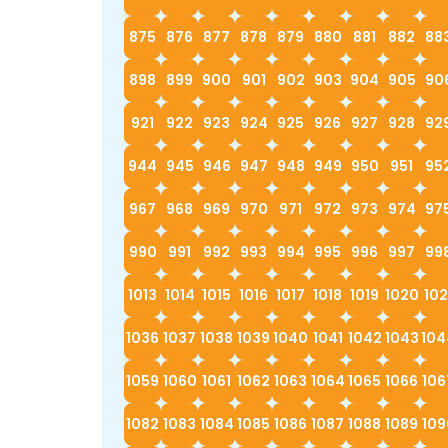
875
876
877
878
879
880
881
882
88
898
899
900
901
902
903
904
905
90
921
922
923
924
925
926
927
928
92
944
945
946
947
948
949
950
951
95
967
968
969
970
971
972
973
974
97
990
991
992
993
994
995
996
997
99
1013
1014
1015
1016
1017
1018
1019
1020
102
1036
1037
1038
1039
1040
1041
1042
1043
104
1059
1060
1061
1062
1063
1064
1065
1066
106
1082
1083
1084
1085
1086
1087
1088
1089
109