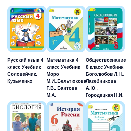
Русский язык 4
Математика 4
Обществознание
класс Учебник
класс Учебник
8 класс Учебник
Соловейчик,
Моро
Боголюбов Л.Н.,
Кузьменко
М.И.,Бельтюкова
Лазебникова
Г.В., Бантова
А.Ю.,
М.А.
Городецкая Н.И.