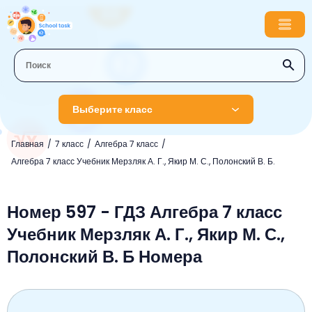
Выберите класс
Главная
7 класс
Алгебра 7 класс
1 класс
Алгебра 7 класс Учебник Мерзляк А. Г., Якир М. С., Полонский В. Б.
Английский язык
2 класс
Русский язык
Номер 597 - ГДЗ Алгебра 7 класс
Математика
3 класс
Учебник Мерзляк А. Г., Якир М. С.,
Литературное чтение
Английский язык
Музыка
4 класс
Полонский В. Б Номера
Окружающий мир
Информатика
Окружающий мир
Английский язык
5 класс
Математика
Литературное чтение
Русский язык
Русский язык
ОБЖ
6 класс