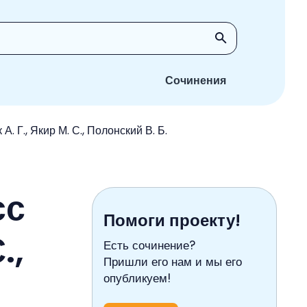
Сочинения
. Г., Якир М. С., Полонский В. Б.
сс
Помоги проекту!
.,
Есть сочинение?
Пришли его нам и мы его
опубликуем!