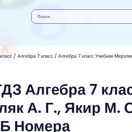
 класс
Алгебра 7 класс
Алгебра 7 класс Учебник Мерзляк А
ГДЗ Алгебра 7 кла
к А. Г., Якир М. С
 Б Номера