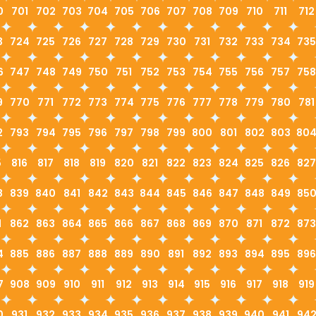
0
701
702
703
704
705
706
707
708
709
710
711
712
3
724
725
726
727
728
729
730
731
732
733
734
735
6
747
748
749
750
751
752
753
754
755
756
757
758
9
770
771
772
773
774
775
776
777
778
779
780
781
2
793
794
795
796
797
798
799
800
801
802
803
80
5
816
817
818
819
820
821
822
823
824
825
826
827
8
839
840
841
842
843
844
845
846
847
848
849
85
1
862
863
864
865
866
867
868
869
870
871
872
873
4
885
886
887
888
889
890
891
892
893
894
895
896
7
908
909
910
911
912
913
914
915
916
917
918
919
0
931
932
933
934
935
936
937
938
939
940
941
94