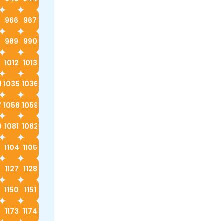
966
967
989
990
1012
1013
4
1035
1036
7
1058
1059
0
1081
1082
3
1104
1105
6
1127
1128
9
1150
1151
2
1173
1174