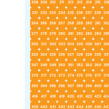
208
209
210
211
212
213
214
215
21
231
232
233
234
235
236
237
238
23
254
255
256
257
258
259
260
261
26
277
278
279
280
281
282
283
284
28
300
301
302
303
304
305
306
307
30
323
324
325
326
327
328
329
330
33
347
348
349
350
351
352
353
354
35
370
371
372
373
374
375
376
377
37
393
394
395
396
397
398
399
400
40
416
417
418
419
420
421
422
423
42
439
440
441
442
443
444
445
446
44