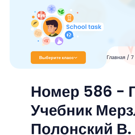
Главная
7
Выберите класс
1 класс
Номер 586 - 
2 класс
3 класс
Учебник Мерзля
4 класс
Полонский В.
5 класс