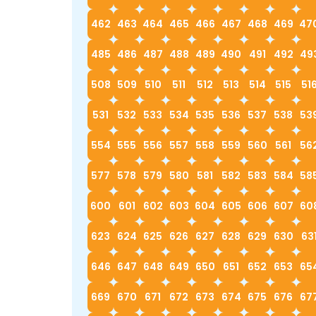
462
463
464
465
466
467
468
469
47
485
486
487
488
489
490
491
492
49
508
509
510
511
512
513
514
515
51
531
532
533
534
535
536
537
538
53
554
555
556
557
558
559
560
561
56
577
578
579
580
581
582
583
584
58
600
601
602
603
604
605
606
607
60
623
624
625
626
627
628
629
630
63
646
647
648
649
650
651
652
653
65
669
670
671
672
673
674
675
676
67