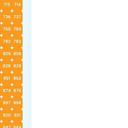
713
714
736
737
759
760
782
783
4
805
806
828
829
0
851
852
874
875
897
898
920
921
2
943
944