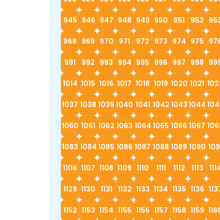
945
946
947
948
949
950
951
952
95
968
969
970
971
972
973
974
975
97
991
992
993
994
995
996
997
998
99
1014
1015
1016
1017
1018
1019
1020
1021
102
1037
1038
1039
1040
1041
1042
1043
1044
104
1060
1061
1062
1063
1064
1065
1066
1067
106
1083
1084
1085
1086
1087
1088
1089
1090
109
1106
1107
1108
1109
1110
1111
1112
1113
111
1129
1130
1131
1132
1133
1134
1135
1136
113
1152
1153
1154
1155
1156
1157
1158
1159
116