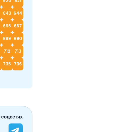
620
621
2
643
644
666
667
689
690
712
713
4
735
736
 соцсетях