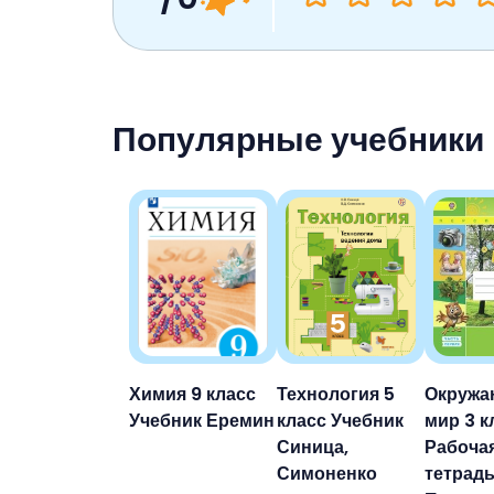
Популярные учебники
Химия 9 класс
Технология 5
Окруж
Учебник Еремин
класс Учебник
мир 3 к
Синица,
Рабоча
Симоненко
тетрад