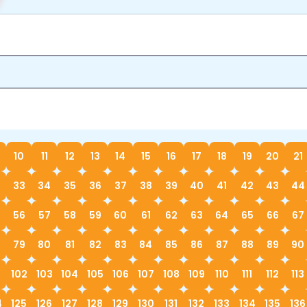
10
11
12
13
14
15
16
17
18
19
20
21
33
34
35
36
37
38
39
40
41
42
43
44
56
57
58
59
60
61
62
63
64
65
66
67
79
80
81
82
83
84
85
86
87
88
89
90
1
102
103
104
105
106
107
108
109
110
111
112
113
4
125
126
127
128
129
130
131
132
133
134
135
136