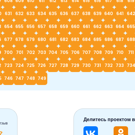
7
608
609
610
611
612
613
614
615
616
617
618
619
0
631
632
633
634
635
636
637
638
639
640
641
64
3
654
655
656
657
658
659
660
661
662
663
664
665
6
677
678
679
680
681
682
683
684
685
686
687
688
9
700
701
702
703
704
705
706
707
708
709
710
711
2
723
724
725
726
727
728
729
730
731
732
733
73
5
746
747
748
749
Делитесь проектом в
тзыв