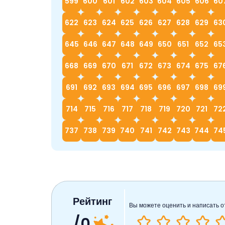
599
600
601
602
603
604
605
606
60
622
623
624
625
626
627
628
629
63
645
646
647
648
649
650
651
652
65
668
669
670
671
672
673
674
675
67
691
692
693
694
695
696
697
698
69
714
715
716
717
718
719
720
721
72
737
738
739
740
741
742
743
744
74
Рейтинг
Вы можете оценить и написать о
/0