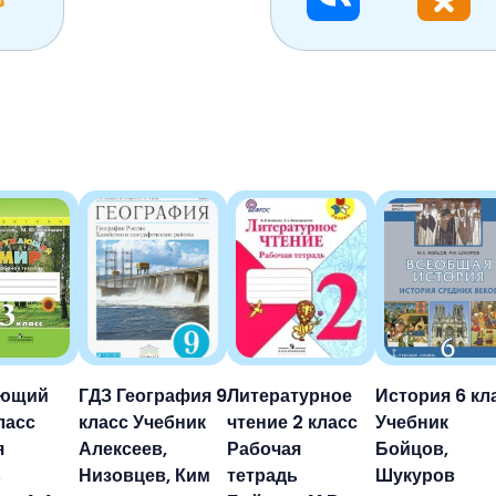
ающий
ГДЗ География 9
Литературное
История 6 кл
ласс
класс Учебник
чтение 2 класс
Учебник
я
Алексеев,
Рабочая
Бойцов,
ь
Низовцев, Ким
тетрадь
Шукуров