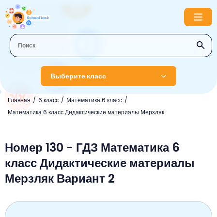
Выберите класс
Главная
6 класс
Математика 6 класс
1 класс
Математика 6 класс Дидактические материалы Мерзляк
Английский язык
2 класс
Русский язык
Номер 130 - ГДЗ Математика 6
Математика
3 класс
класс Дидактические материалы
Литературное чтение
Английский язык
Музыка
4 класс
Мерзляк Вариант 2
Окружающий мир
Информатика
Окружающий мир
Английский язык
5 класс
Математика
Литературное чтение
Русский язык
Русский язык
ОБЖ
6 класс