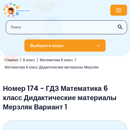
Выберите класс
Главная
6 класс
Математика 6 класс
1 класс
Математика 6 класс Дидактические материалы Мерзляк
Английский язык
2 класс
Русский язык
Номер 174 - ГДЗ Математика 6
Математика
3 класс
класс Дидактические материалы
Литературное чтение
Английский язык
Музыка
4 класс
Мерзляк Вариант 1
Окружающий мир
Информатика
Окружающий мир
Английский язык
5 класс
Математика
Литературное чтение
Русский язык
Русский язык
ОБЖ
6 класс