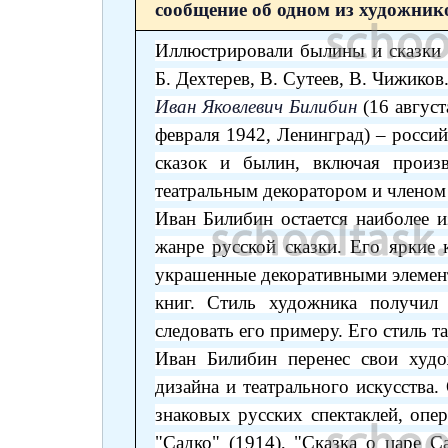
сообщение об одном из художник
Иллюстрировали былины и сказки т
Б. Дехтерев, В. Сутеев, В. Чижиков
Иван Яковлевич Билибин
(16 авгус
февраля 1942, Ленинград) – росси
сказок и былин, включая произ
театральным декоратором и членом
Иван Билибин остается наиболее и
жанре русской сказки. Его яркие
украшенные декоративными элемент
книг. Стиль художника получил 
следовать его примеру. Его стиль т
Иван Билибин перенес свои худ
дизайна и театрального искусства
знаковых русских спектаклей, опер
"Садко" (1914), "Сказка о царе С