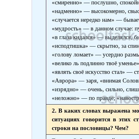
«смиренно» — послушно, спокой
«надменно» — высокомерно, свысо
«случается нередко нам» — бывает
«мудрость» — в данном случае: п
«в глаза кидался» — выделялся, б
«исподтишка» — скрытно, за спин
«голову ломает» — усердно размы
«велико ль подлинно твоё уменье
«являть своё искусство стал» — ст
«Аврора» — заря, «внимая Солов
«изрядно» — очень, сильно, слиш
«неложно» — по правде; «навост
2. В каких словах выражена м
ситуациях говорится в этих 
строки на пословицы? Чем?