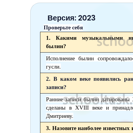
6 класс
7 класс
Версия: 2023
Проверьте себя
8 класс
1. Какими музыкальными инс
9 класс
былин?
10 класс
Исполнение былин сопровождало
11 класс
гусли.
2. В каком веке появились ра
записи?
Ранние записи былин датированы 
сделаны в XVIII веке и принадл
Дмитриеву.
3. Назовите наиболее известных