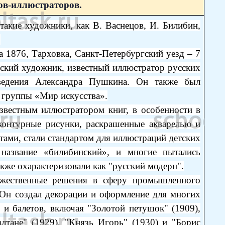
ов-иллюстраторов.
акие художники, как В. Васнецов, И. Билибин,
.
та 1876, Тарховка, Санкт-Петербургский уезд – 7
йский художник, известный иллюстратор русских
ведения Александра Пушкина. Он также был
 группы «Мир искусства».
звестным иллюстратором книг, в особенности в
 контурные рисунки, раскрашенные акварелью и
ами, стали стандартом для иллюстраций детских
название «билибинский», и многие пытались
акже охарактеризовали как "русский модерн".
ожественные решения в сферу промышленного
. Он создал декорации и оформление для многих
 и балетов, включая "Золотой петушок" (1909),
алтане" (1929), "Князь Игорь" (1930) и "Борис