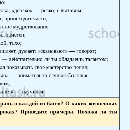
но;
ка; «дерзко» — резко, с вызовом;
, происходит часто;
устое мудрствование;
ыл заметен;
ой, тихо;
шляет, думает; «сказывают» — говорят;
» — действительно ли ты обладаешь талантом;
ал показывать свое мастерство пения;
ью» — внимательно слушая Соловья,
ком;
рился» — научился.
ораль в каждой из басен? О каких жизненных
строках? Приведите примеры. Похожи ли эти