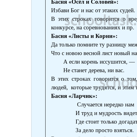
Басня «Осёл и Соловей»:
Избави Бог и нас от этаких судей.
В этих строках говорится о вр
конкурсе, на соревнованиях и пр.
Басня «Листы и Корни»:
Да только помните ту разницу меж
Что с новою весной лист новый на
А если корень иссушится, —
Не станет дерева, ни вас.
В этих строках говорится о то
людей, которые трудятся, и этим 
Басня «Ларчик»:
Случается нередко нам
И труд и мудрость видеть
Где стоит только догадат
За дело просто взяться.