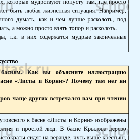
х, которые мудрствуют попусту там, где просто
ожет быть любая жизненная ситуация. Например,
ного думать, как и чем лучше расколоть, под
чать, а можно просто взять топор и расколоть.
ы, т.к. в них содержатся мудрые законченные
кусство
 басням. Как вы объясните иллюстрацию
басне «Листы и Корни»? Почему там нет ни
ров чаще других встречался вам при чтении
утовского к басне «Листы и Корни» изображены
кратия и простой люд. В басне Крылова дерево
истократы сидят на веранде, чуть выше крестьян,