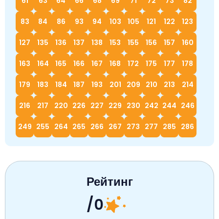
61
63
64
66
68
69
71
72
73
82
83
84
86
93
94
103
105
121
122
123
127
135
136
137
138
153
155
156
157
160
163
164
165
166
167
168
172
175
177
178
179
183
184
187
193
201
209
210
213
214
216
217
220
226
227
229
230
242
244
246
249
255
264
265
266
267
273
277
285
286
Рейтинг
/0