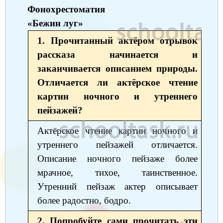
Окружающий мир
Английский язык
Фонохрестоматия
Окружающий мир
Технология
Биология
7 класс
«Бежин луг»
Русский язык
Информатика
Математика
Математика
Немецкий язык
Немецкий язык
8 класс
1. Прочитанный актёром отрывок
Музыка
Литературное чтение
Информатика
Русский язык
Литература
Алгебра
рассказа начинается и
География
9 класс
заканчивается описанием природы.
Математика
Литературное чтение
Английский язык
Математика
Русский язык
История
Биология
10 класс
Отличается ли актёрское чтение
Музыка
Обществознание
Английский язык
Обществознание
Химия
картин ночного и утреннего
Обществознание
Физика
11 класс
пейзажей?
История
Русский язык
Физика
Физика
Физика
Химия
Физика
Актёрское чтение картин ночного и
География
Обществознание
Английский язык
Русский язык
Информатика
Русский язык
Химия
утреннего пейзажей отличается.
Литература
Информатика
Информатика
Английский язык
Английский язык
Описание ночного пейзаже более
мрачное, тихое, таинственное.
Биология
История
Биология
Алгебра
Алгебра
Утренний пейзаж актер описывает
Музыка
География
Геометрия
Обществознание
Русский язык
более радостно, бодро.
Информатика
Литература
Информатика
Химия
2. Попробуйте сами прочитать эти