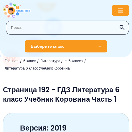
Выберите класс
Главная
6 класс
Литература для 6 класса
1 класс
Литература 6 класс Учебник Коровина
Английский язык
2 класс
Русский язык
Страница 192 - ГДЗ Литература 6
Математика
3 класс
класс Учебник Коровина Часть 1
Литературное чтение
Английский язык
Музыка
4 класс
Окружающий мир
Информатика
Окружающий мир
Английский язык
5 класс
Математика
Литературное чтение
Русский язык
Русский язык
Версия: 2019
ОБЖ
6 класс