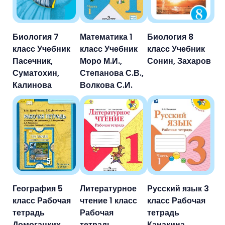
Биология 7
Математика 1
Биология 8
класс Учебник
класс Учебник
класс Учебник
Пасечник,
Моро М.И.,
Сонин, Захаров
Суматохин,
Степанова С.В.,
Калинова
Волкова С.И.
География 5
Литературное
Русский язык 3
класс Рабочая
чтение 1 класс
класс Рабочая
тетрадь
Рабочая
тетрадь
Домогацких
тетрадь
Канакина