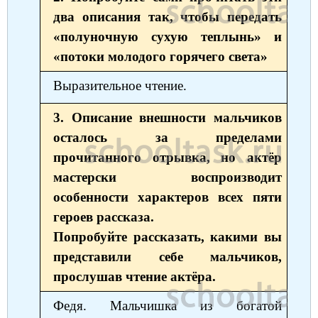
два описания так, чтобы передать
Немецкий язык
География
Биология
История
«полуночную сухую теплынь» и
История
Технология
ОБЖ
«потоки молодого горячего света»
География
Выразительное чтение.
3. Описание внешности мальчиков
осталось за пределами
прочитанного отрывка, но актёр
мастерски воспроизводит
особенности характеров всех пяти
героев рассказа.
Попробуйте рассказать, какими вы
представили себе мальчиков,
прослушав чтение актёра.
Федя. Мальчишка из богатой