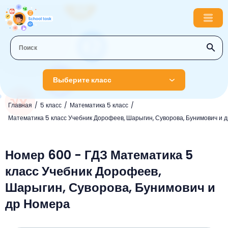
Выберите класс
Главная
5 класс
Математика 5 класс
1 класс
Математика 5 класс Учебник Дорофеев, Шарыгин, Суворова, Бунимович и д
Английский язык
2 класс
Русский язык
Номер 600 - ГДЗ Математика 5
Математика
3 класс
класс Учебник Дорофеев,
Литературное чтение
Английский язык
Музыка
4 класс
Шарыгин, Суворова, Бунимович и
Окружающий мир
Информатика
Окружающий мир
Английский язык
5 класс
др Номера
Математика
Литературное чтение
Русский язык
Русский язык
ОБЖ
6 класс