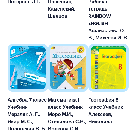
Петерсон Л.Г.
Пасечник,
Рабочая
Каменский,
тетрадь
Швецов
RAINBOW
ENGLISH
Афанасьева О.
В., Михеева И. В.
Алгебра 7 класс
Математика 1
География 8
Учебник
класс Учебник
класс Учебник
Мерзляк А. Г.,
Моро М.И.,
Алексеев,
Якир М. С.,
Степанова С.В.,
Николина
Полонский В. Б.
Волкова С.И.