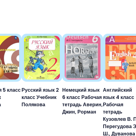
 5 класс
Русский язык 2
Немецкий язык
Английский
к
класс Учебник
6 класс Рабочая
язык 4 класс
а
Полякова
тетрадь Аверин,
Рабочая
Джин, Рорман
тетрадь
Кузовлев В. П
Перегудова Э
Ш., Дуванова