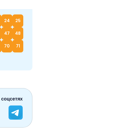
24
25
47
48
70
71
 соцсетях