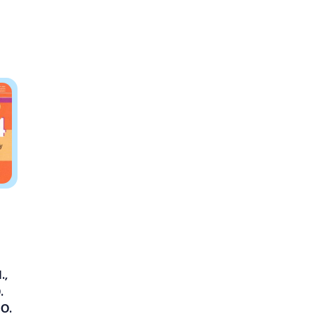
.,
.
 О.