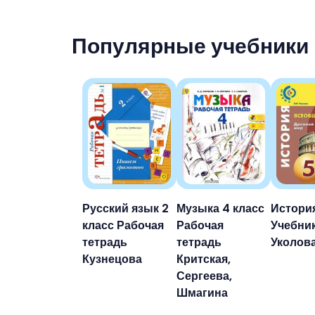
Популярные учебники
Русский язык 2
Музыка 4 класс
История
класс Рабочая
Рабочая
Учебни
тетрадь
тетрадь
Уколов
Кузнецова
Критская,
Сергеева,
Шмагина