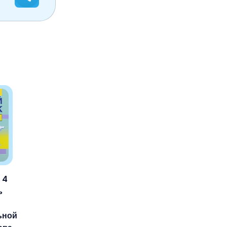
 4
ь
ьной