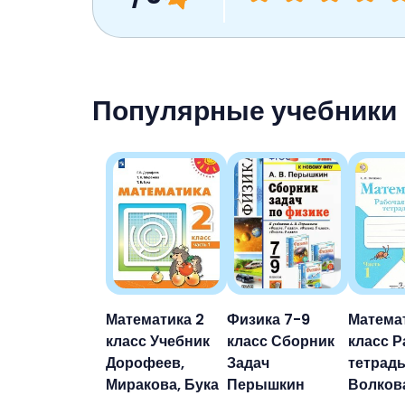
Популярные учебники
Математика 2
Физика 7-9
Матема
класс Учебник
класс Сборник
класс Р
Дорофеев,
Задач
тетрад
Миракова, Бука
Перышкин
Волков