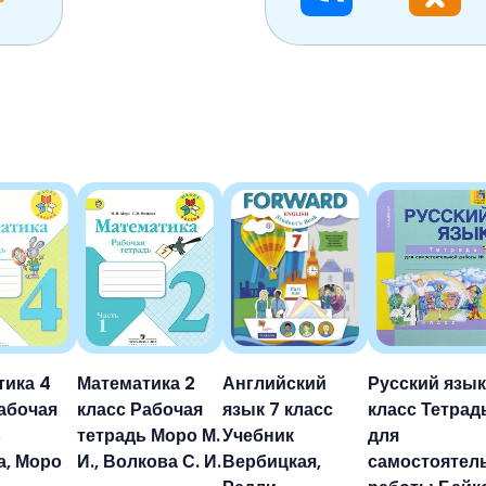
тика 4
Математика 2
Английский
Русский язык
абочая
класс Рабочая
язык 7 класс
класс Тетрад
ь
тетрадь Моро М.
Учебник
для
а, Моро
И., Волкова С. И.
Вербицкая,
самостоятел