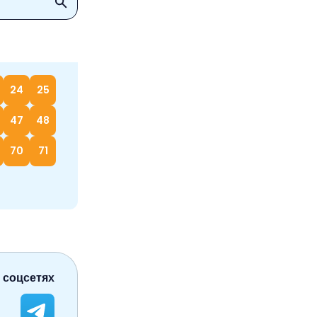
24
25
47
48
70
71
 соцсетях