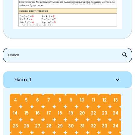
Немецкий язык
География
Биология
История
История
Технология
ОБЖ
География
Часть 1
4
5
6
7
8
9
10
11
12
13
14
15
16
17
18
19
20
22
23
24
25
26
27
28
29
30
31
32
33
34