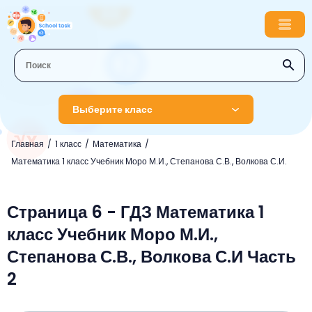
Выберите класс
Главная
1 класс
Математика
1 класс
Математика 1 класс Учебник Моро М.И., Степанова С.В., Волкова С.И.
Английский язык
2 класс
Русский язык
Страница 6 - ГДЗ Математика 1
Математика
3 класс
класс Учебник Моро М.И.,
Литературное чтение
Английский язык
Музыка
4 класс
Степанова С.В., Волкова С.И Часть
Окружающий мир
Информатика
Окружающий мир
Английский язык
5 класс
2
Математика
Литературное чтение
Русский язык
Русский язык
ОБЖ
6 класс