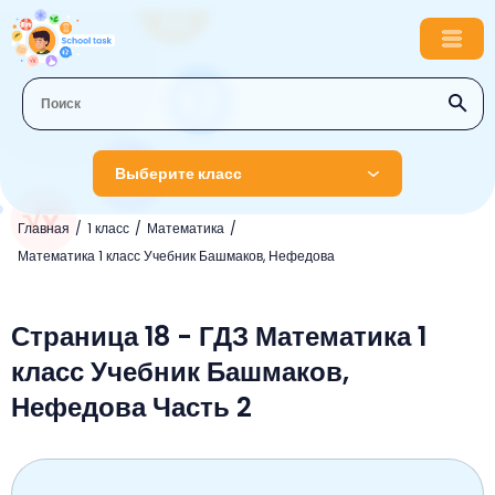
Выберите класс
Главная
1 класс
Математика
1 класс
Математика 1 класс Учебник Башмаков, Нефедова
Английский язык
2 класс
Русский язык
Страница 18 - ГДЗ Математика 1
Математика
3 класс
класс Учебник Башмаков,
Литературное чтение
Английский язык
Музыка
4 класс
Нефедова Часть 2
Окружающий мир
Информатика
Окружающий мир
Английский язык
5 класс
Математика
Литературное чтение
Русский язык
Русский язык
ОБЖ
6 класс