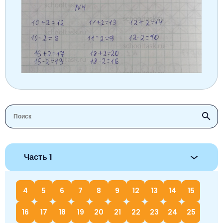
Немецкий язык
География
Биология
История
История
Технология
ОБЖ
География
Часть 1
4
5
6
7
8
9
12
13
14
15
16
17
18
19
20
21
22
23
24
25