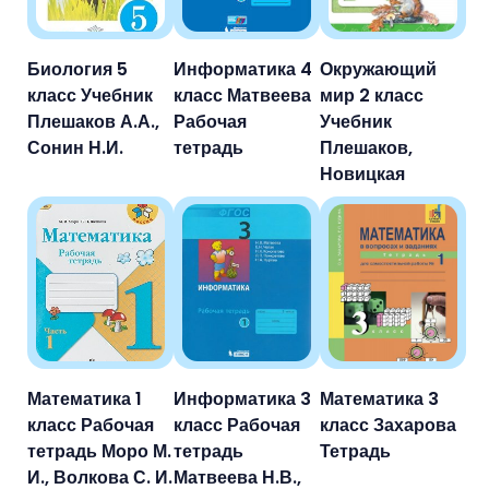
Биология 5
Информатика 4
Окружающий
класс Учебник
класс Матвеева
мир 2 класс
Плешаков А.А.,
Рабочая
Учебник
Сонин Н.И.
тетрадь
Плешаков,
Новицкая
Математика 1
Информатика 3
Математика 3
класс Рабочая
класс Рабочая
класс Захарова
тетрадь Моро М.
тетрадь
Тетрадь
И., Волкова С. И.
Матвеева Н.В.,