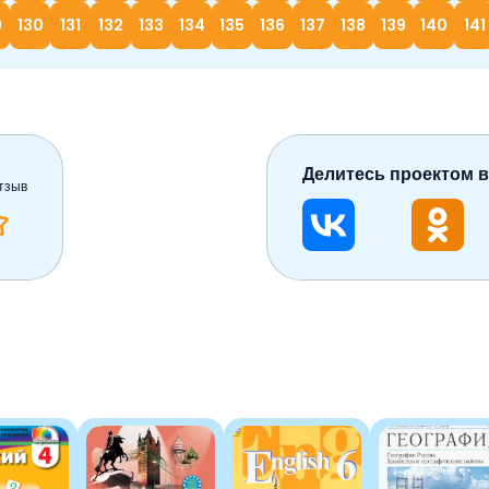
9
130
131
132
133
134
135
136
137
138
139
140
141
Делитесь проектом в
тзыв