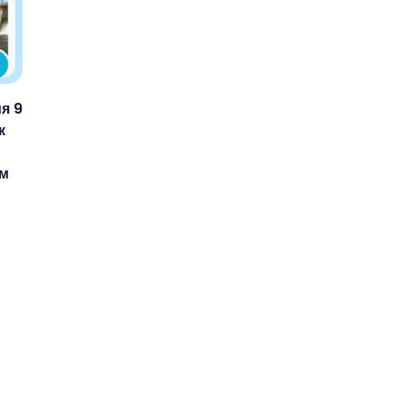
я 9
к
им