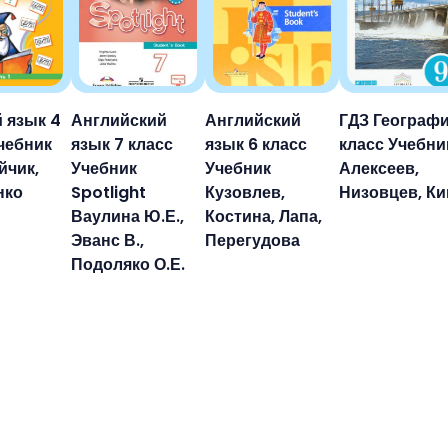
 язык 4
Английский
Английский
ГДЗ Географи
чебник
язык 7 класс
язык 6 класс
класс Учебни
йчик,
Учебник
Учебник
Алексеев,
нко
Spotlight
Кузовлев,
Низовцев, К
Ваулина Ю.Е.,
Костина, Лапа,
Эванс В.,
Перегудова
Подоляко О.Е.