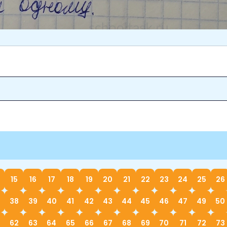
15
16
17
18
19
20
21
22
23
24
25
26
38
39
40
41
42
43
44
45
46
47
49
50
62
63
64
65
66
67
68
69
70
71
72
73