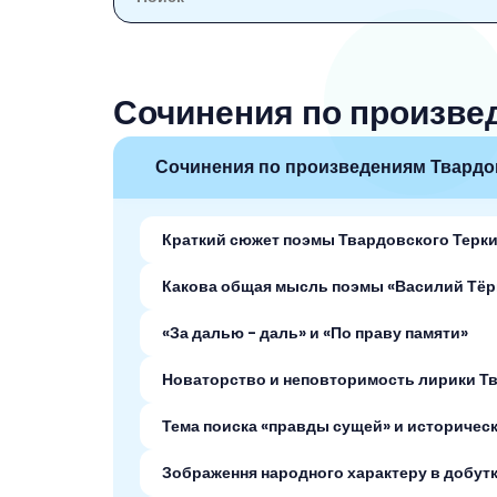
6 класс
7 класс
Сочинения по произвед
8 класс
9 класс
Сочинения по произведениям Твардов
10 класс
Краткий сюжет поэмы Твардовского Теркин
11 класс
Какова общая мысль поэмы «Василий Тёр
«За далью - даль» и «По праву памяти»
Новаторство и неповторимость лирики Т
Тема поиска «правды сущей» и историческ
Зображення народного характеру в добутк