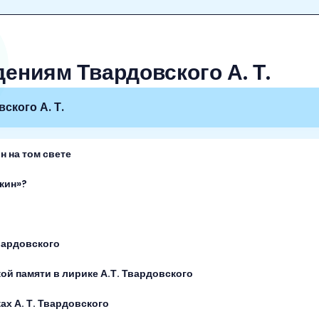
ениям Твардовского А. Т.
ского А. Т.
 на том свете
кин»?
вардовского
ой памяти в лирике А.Т. Твардовского
ах А. Т. Твардовского