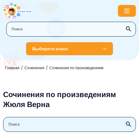
Выберите класс
1 класс
Главная
Сочинения
Сочинения по произведениям
Английский язык
2 класс
Русский язык
Сочинения по произведениям
Математика
3 класс
Жюля Верна
Литературное чтение
Английский язык
Музыка
4 класс
Окружающий мир
Информатика
Окружающий мир
Английский язык
5 класс
Математика
Литературное чтение
Русский язык
Русский язык
ОБЖ
6 класс