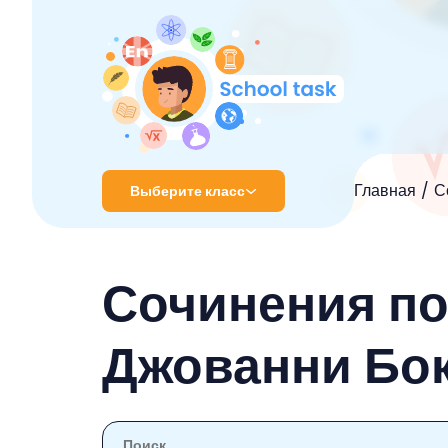
Главная
С
Выберите класс
1 класс
Сочинения п
2 класс
3 класс
Джованни Бо
4 класс
5 класс