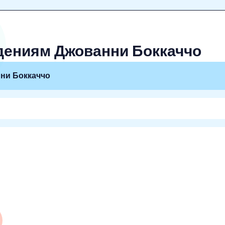
дениям Джованни Боккаччо
ни Боккаччо