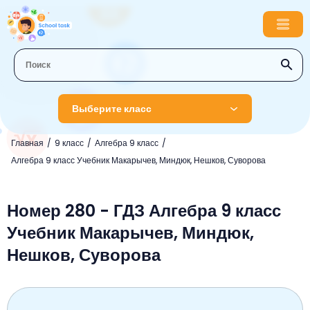
Выберите класс
Главная
9 класс
Алгебра 9 класс
1 класс
Алгебра 9 класс Учебник Макарычев, Миндюк, Нешков, Суворова
Английский язык
2 класс
Русский язык
Номер 280 - ГДЗ Алгебра 9 класс
Математика
3 класс
Учебник Макарычев, Миндюк,
Литературное чтение
Английский язык
Музыка
4 класс
Нешков, Суворова
Окружающий мир
Информатика
Окружающий мир
Английский язык
5 класс
Математика
Литературное чтение
Русский язык
Русский язык
ОБЖ
6 класс