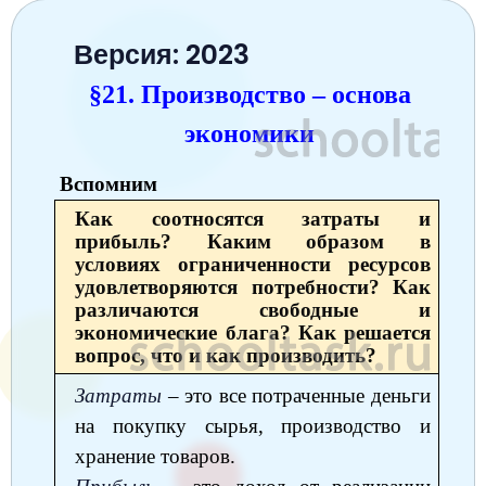
Окружающий мир
Английский язык
Окружающий мир
Технология
Биология
7 класс
Версия: 2023
Русский язык
Информатика
Математика
Математика
Немецкий язык
Немецкий язык
8 класс
§21. Производство ‒ основа
Музыка
Литературное чтение
Информатика
Русский язык
Литература
Алгебра
География
9 класс
экономики
Математика
Литературное чтение
Английский язык
Математика
Русский язык
История
Биология
10 класс
Вспомним
Музыка
Обществознание
Английский язык
Обществознание
Химия
Обществознание
Физика
11 класс
Как соотносятся затраты и
прибыль? Каким образом в
История
Русский язык
Физика
Физика
Физика
Химия
Физика
условиях ограниченности ресурсов
удовлетворяются потребности? Как
География
Обществознание
Английский язык
Русский язык
Информатика
Русский язык
Химия
различаются свободные и
экономические блага? Как решается
Литература
Информатика
Информатика
Английский язык
Английский язык
вопрос, что и как производить?
Биология
История
Биология
Алгебра
Алгебра
Затраты
‒ это все потраченные деньги
Музыка
на покупку сырья, производство и
География
Геометрия
Обществознание
Русский язык
хранение товаров.
Информатика
Литература
Информатика
Химия