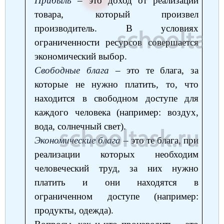
Прибыль
‒ это доход от реализации
Немецкий язык
товара, который произвел
География
Биология
История
производитель. В условиях
История
Технология
ОБЖ
ограниченности ресурсов совершается
экономический выбор.
География
Свободные блага
‒ это те блага, за
которые не нужно платить, то, что
находится в свободном доступе для
каждого человека (например: воздух,
вода, солнечный свет).
Экономические блага
‒ это те блага, при
реализации которых необходим
человеческий труд, за них нужно
платить и они находятся в
ограниченном доступе (например:
продукты, одежда).