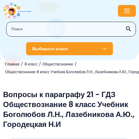
Выберите класс
Главная
8 класс
Обществознание
1 класс
Обществознание 8 класс Учебник Боголюбов Л.Н., Лазебникова А.Ю., Город
Английский язык
2 класс
Русский язык
Вопросы к параграфу 21 - ГДЗ
Математика
3 класс
Обществознание 8 класс Учебник
Литературное чтение
Английский язык
Музыка
4 класс
Боголюбов Л.Н., Лазебникова А.Ю.,
Окружающий мир
Информатика
Окружающий мир
Английский язык
5 класс
Городецкая Н.И
Математика
Литературное чтение
Русский язык
Русский язык
ОБЖ
6 класс