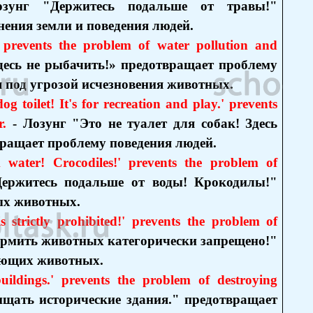
зунг "Держитесь подальше от травы!"
ения земли и поведения людей.
' prevents the problem of water pollution and
десь не рыбачить!» предотвращает проблему
 под угрозой исчезновения животных.
og toilet! It's for recreation and play.' prevents
r
.
- Лозунг "Это не туалет для собак! Здесь
вращает проблему поведения людей.
water! Crocodiles!' prevents the problem of
ержитесь подальше от воды! Крокодилы!"
ых животных.
 strictly prohibited!' prevents the problem of
ормить животных категорически запрещено!"
ающих животных.
buildings.' prevents the problem of destroying
ищать исторические здания." предотвращает