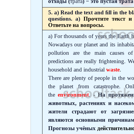
отходы (
трата
) − это пустая тра
5. a) Read the text and ﬁll in the 
questions.
а)
Прочтите текст и
Ответьте на вопросы.
a) For thousands of years the Earth h
Nowadays our planet and its inhabit
pollution are the main causes 
predictions are really frightening. 
household and industrial
waste
.
There are plenty of people in the 
the planet from catastrophe.
Onl
the
environment
. -
На протяжен
животных, растениях и насеко
жители страдают от загрязне
являются основными причинам
Прогнозы
учёных
действительн