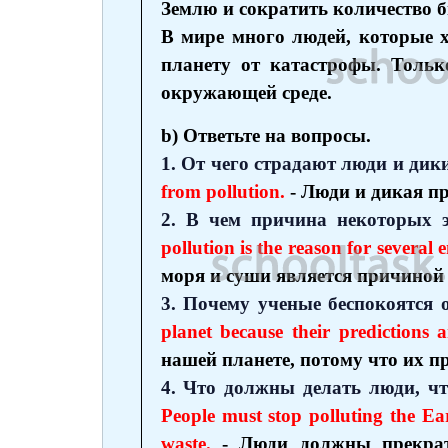
Землю и сократить количество
В мире много людей, которые 
планету от катастрофы. Тольк
окружающей среде.
b) Ответьте на вопросы.
1. От чего страдают люди и дик
from pollution.
- Люди и дикая пр
2. В чем причина некоторых 
pollution is the reason for several
моря и суши является причиной
3. Почему ученые беспокоятся 
planet because their predictions a
нашей планете, потому что их п
4. Что должны делать люди, ч
People must stop polluting the E
waste.
- Люди должны прекрати