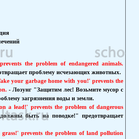
дия
лечений
' prevents the problem of endangered animals.
дотвращает проблему исчезающих животных.
! Take your garbage home with you!' prevents the
on.
- Лозунг "Защитим лес! Возьмите мусор с
облему загрязнения воды и земли.
on a lead!' prevents the problem of dangerous
 должны быть на поводке!" предотвращает
e grass!' prevents the problem of land pollution