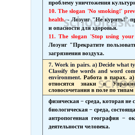
проблему уничтожения культурн
10. The slogan 'No smoking!' prev
health.
- Лозунг "Не курить!" п
и опасности для здоровья.
11. The slogan 'Stop using your 
Лозунг "Прекратите пользоват
загрязнения воздуха.
7. Work in pairs. a) Decide what ty
Classify the words and word comb
environment.
Работа в парах. а
относятся знаки в Упражн
словосочетания в поле по типам
физическая − среда, которая не
биологическая − среда, состоящ
антропогенная география − ок
деятельности человека.