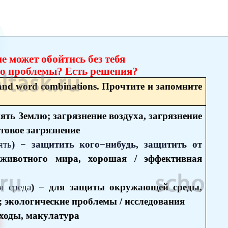
е может обойтись без тебя
то проблемы? Есть решения?
and word combinations. Прочтите и запомните
нять Землю; загрязнение воздуха, загрязнение
етовое загрязнение
ять
) − защитить кого−нибудь, защитить от
 животного мира, хорошая / эффективная
я среда
) − для защиты окружающей среды,
 экологические проблемы / исследования
тходы, макулатура