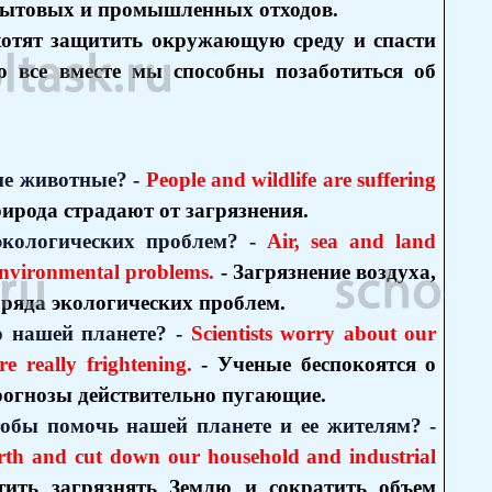
 бытовых и промышленных отходов.
хотят защитить окружающую среду и спасти
о все вместе мы способны позаботиться об
ие животные? -
People and wildlife are suffering
ирода страдают от загрязнения.
экологических проблем? -
Air, sea and land
 environmental problems.
- Загрязнение воздуха,
 ряда экологических проблем.
о нашей планете? -
Scientists worry about our
re really frightening.
- Ученые беспокоятся о
рогнозы действительно пугающие.
тобы помочь нашей планете и ее жителям? -
arth and cut down our household and industrial
ть загрязнять Землю и сократить объем