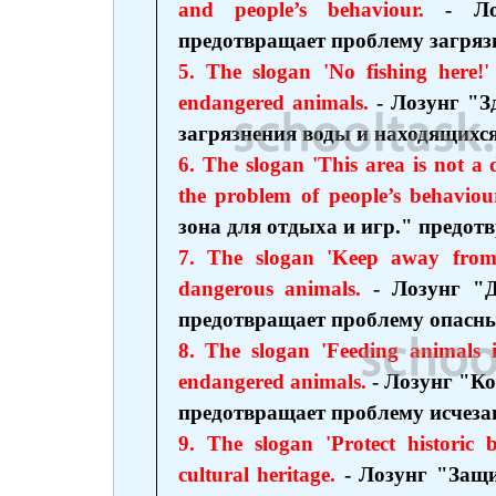
and people’s
behaviour
.
- Ло
предотвращает проблему загрязн
5. The slogan 'No fishing here!
endangered animals.
- Лозунг "З
загрязнения воды и находящихся
6. The slogan 'This area is not a d
the problem of people’s
behaviou
зона для отдыха и игр." предот
7. The slogan 'Keep away from 
dangerous animals.
- Лозунг "Д
предотвращает проблему опасн
8. The slogan 'Feeding animals is
endangered animals.
- Лозунг "К
предотвращает проблему исчез
9. The slogan 'Protect historic 
cultural heritage.
- Лозунг "Защ