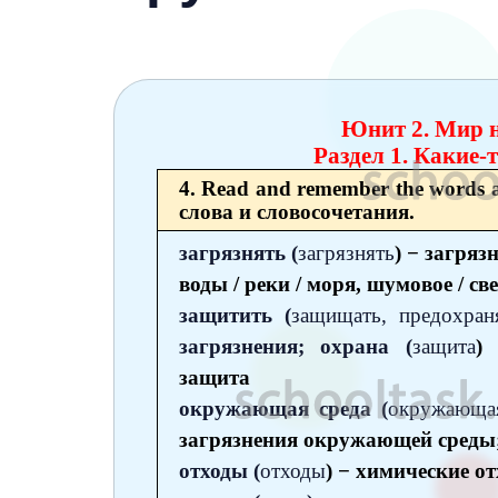
6 класс
7 класс
8 класс
Юнит 2. Мир н
9 класс
Раздел 1. Какие-
4. Read and remember the words 
10 класс
слова и словосочетания.
11 класс
загрязнять (
загрязнять
) − загряз
воды / реки / моря, шумовое / св
защитить (
защищать, предохран
загрязнения; охрана (
защита
)
защита
окружающая среда (
окружающа
загрязнения окружающей среды;
отходы (
отходы
) − химические о