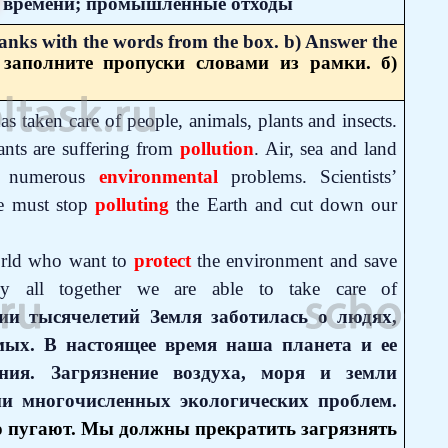
та времени; промышленные отходы
blanks with the words from the box.
b) Answer the
 заполните пропуски словами из рамки. б)
as taken care of people, animals, plants and insects.
ants are suffering from
pollution
. Air, sea and land
of numerous
environmental
problems. Scientists’
We must stop
polluting
the Earth and cut down our
world who want to
protect
the environment and save
y all together
we are able to take care of
ии тысячелетий Земля заботилась о людях,
мых. В настоящее время наша планета и ее
ния. Загрязнение воздуха, моря и земли
и многочисленных экологических проблем.
о пугают. Мы должны прекратить загрязнять